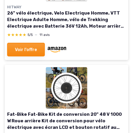
HITWAY
26" vélo électrique, Velo Electrique Homme, VTT
Electrique Adulte Homme, vélo de Trekking
électrique avec Batterie 36V 12Ah, Moteur arrière
250W, EBike avec Transmission 7 Vitesses, Pedelec
★★★★★
★★★★★
5/5
—
11 avis
- noir profond
Voir l'offre
Fat-Bike Fat-Bike Kit de conversion 20" 48 V 1000
W Roue arrière Kit de conversion pour vélo
électrique avec écran LCD et bouton rotatif au