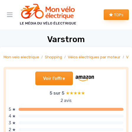
Panneau de gestion des cookies
TOPs
LE MÉDIA DU VÉLO ÉLECTRIQUE
Varstrom
Mon velo electrique
Shopping
Vélos électriques par moteur
Vél
Voir l'offre
5 sur 5
★★★★★
★★★★★
2 avis
5 ★
4 ★
3 ★
2 ★