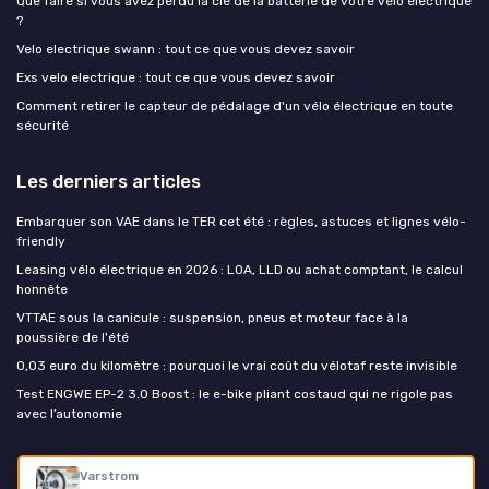
Que faire si vous avez perdu la clé de la batterie de votre vélo électrique
?
Velo electrique swann : tout ce que vous devez savoir
Exs velo electrique : tout ce que vous devez savoir
Comment retirer le capteur de pédalage d'un vélo électrique en toute
sécurité
Les derniers articles
Embarquer son VAE dans le TER cet été : règles, astuces et lignes vélo-
friendly
Leasing vélo électrique en 2026 : LOA, LLD ou achat comptant, le calcul
honnête
VTTAE sous la canicule : suspension, pneus et moteur face à la
poussière de l'été
0,03 euro du kilomètre : pourquoi le vrai coût du vélotaf reste invisible
Test ENGWE EP-2 3.0 Boost : le e-bike pliant costaud qui ne rigole pas
avec l’autonomie
Mon velo electrique
Varstrom