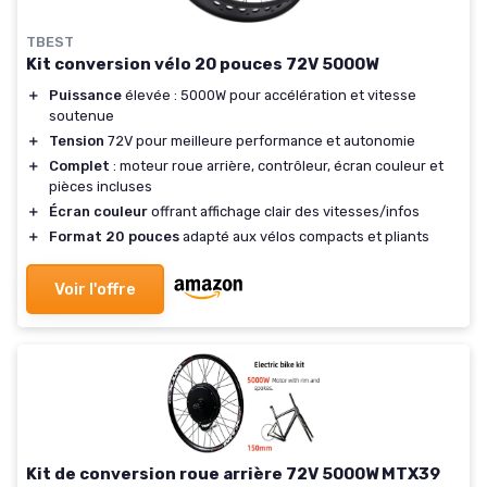
TBEST
Kit conversion vélo 20 pouces 72V 5000W
＋
Puissance
élevée : 5000W pour accélération et vitesse
soutenue
＋
Tension
72V pour meilleure performance et autonomie
＋
Complet
: moteur roue arrière, contrôleur, écran couleur et
pièces incluses
＋
Écran couleur
offrant affichage clair des vitesses/infos
＋
Format 20 pouces
adapté aux vélos compacts et pliants
Voir l'offre
Kit de conversion roue arrière 72V 5000W MTX39