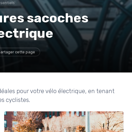
sentiels
eures sacoches
lectrique
artager cette page
ales pour votre vélo électrique, en tenant
 cyclistes.