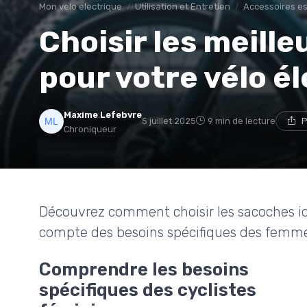
Mon velo electrique
Utilisation et Entretien
Accessoires es
Choisir les meill
pour votre vélo é
Maxime Lefebvre
5 juillet 2025
9 min de lecture
P
Chroniqueur
Découvrez comment choisir les sacoches idé
compte des besoins spécifiques des femmes
Comprendre les besoins
spécifiques des cyclistes