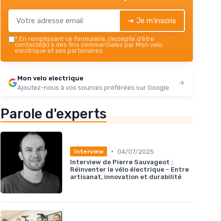
➔ Je m'inscris
*
En remplissant ce formulaire, j’accepte d’être
contacté(e) à des fins commerciales par Mon velo
electrique et ses partenaires.
Mon velo electrique
Ajoutez-nous à vos sources préférées sur Google
Parole d'experts
•
04/07/2025
Interview
Interview de Pierre Sauvageot :
Réinventer le vélo électrique - Entre
artisanat, innovation et durabilité