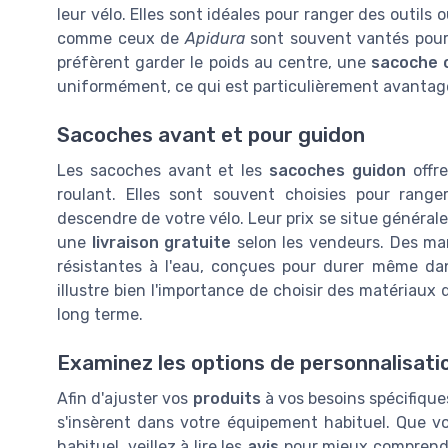
leur vélo. Elles sont idéales pour ranger des outils 
comme ceux de
Apidura
sont souvent vantés pour l
préfèrent garder le poids au centre, une
sacoche 
uniformément, ce qui est particulièrement avantageu
Sacoches avant et pour guidon
Les sacoches avant et les
sacoches guidon
offre
roulant. Elles sont souvent choisies pour rang
descendre de votre vélo. Leur prix se situe généra
une
livraison gratuite
selon les vendeurs. Des 
résistantes à l'eau, conçues pour durer même da
illustre bien l'importance de choisir des matériaux de
long terme.
Examinez les options de personnalisati
Afin d'ajuster vos
produits
à vos besoins spécifique
s'insèrent dans votre équipement habituel. Que vo
habituel, veillez à lire les
avis
pour mieux comprendre