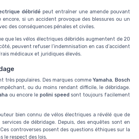
lectrique débridé
peut entraîner une amende pouvant
ire encore, si un accident provoque des blessures ou un
avec des conséquences pénales et civiles.
ue que les vélos électriques débridés augmentent de 20
 côté, peuvent refuser l’indemnisation en cas d’accident
frais médicaux et juridiques élevés.
idage
stent très populaires. Des marques comme
Yamaha
,
Bosch
pêchant, ou du moins rendant difficile, le débridage.
aha
ou encore le
polini speed
sont toujours facilement
buteur bien connu de vélos électriques a révélé que de
services de débridage. Depuis, des enquêtes sont en
 Ces controverses posent des questions éthiques sur la
 le respect des lois.