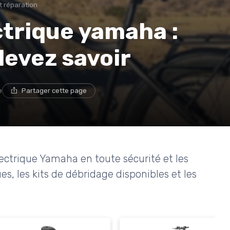
 réparation
ctrique yamaha :
devez savoir
e
Partager cette page
ctrique Yamaha en toute sécurité et les
es, les kits de débridage disponibles et les