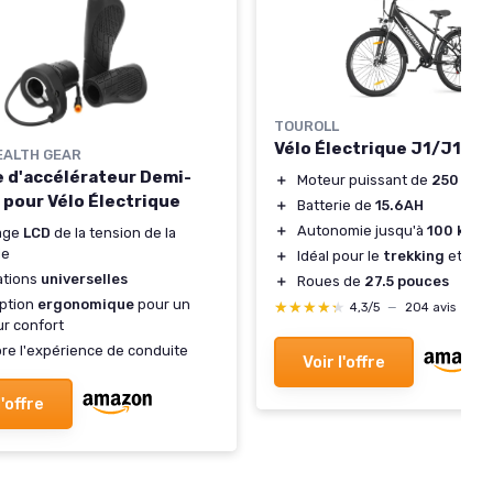
TOUROLL
Vélo Électrique J1/J1 St
EALTH GEAR
 d'accélérateur Demi-
＋
Moteur puissant de
250 W
 pour Vélo Électrique
＋
Batterie de
15.6AH
＋
Autonomie jusqu'à
100 km
hage
LCD
de la tension de la
ie
＋
Idéal pour le
trekking
et l'ur
lations
universelles
＋
Roues de
27.5 pouces
ption
ergonomique
pour un
★★★★★
★★★★★
4,3/5
—
204 avis
ur confort
re l'expérience de conduite
Voir l'offre
l'offre