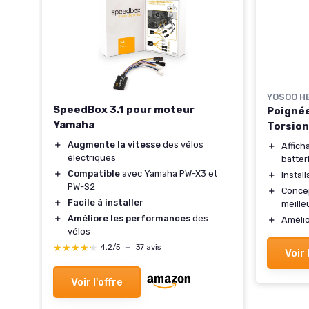
YOSOO H
SpeedBox 3.1 pour moteur
Poignée
Yamaha
Torsion
＋
Augmente la vitesse
des vélos
＋
Affic
électriques
batter
＋
Compatible
avec Yamaha PW-X3 et
＋
Instal
PW-S2
＋
Conce
＋
Facile à installer
meille
＋
Améliore les performances
des
＋
Amélio
vélos
★★★★★
★★★★★
4,2/5
—
37 avis
Voir 
Voir l'offre