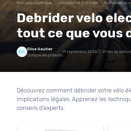
Mon velo electrique
Utilisation et Entretien
Maintenance et
Debrider velo ele
tout ce que vous 
Elise Gautier
11 septembre 2024
21 min de lectur
Critique de produits
Découvrez comment débrider votre vélo éle
implications légales. Apprenez les techniqu
conseils d'experts.