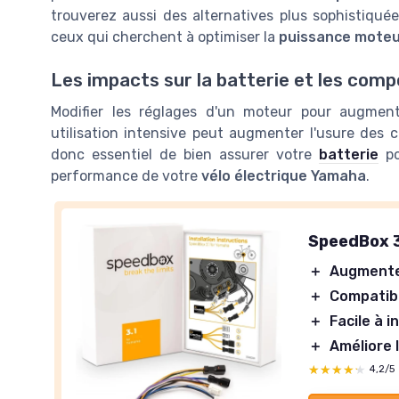
trouverez aussi des alternatives plus sophistiqu
ceux qui cherchent à optimiser la
puissance moteu
Les impacts sur la batterie et les com
Modifier les réglages d'un moteur pour augmen
utilisation intensive peut augmenter l'usure des c
donc essentiel de bien assurer votre
batterie
po
performance de votre
vélo électrique Yamaha
.
SpeedBox 3
＋
Augmente
＋
Compatib
＋
Facile à i
＋
Améliore 
★★★★★
★★★★★
4,2/5