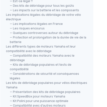
— Est-ce légal ?
— Des kits de débridage pour tous les goûts
— Les impacts sur la batterie et les composants
Les implications légales du débridage de votre vélo
électrique
— Les implications légales en France
— Les risques encourus
— Quelques controverses autour du débridage
YOS
— Protection et prolongation de la durée de vie de la
SpeedBox 3.1 pour moteur
Poi
batterie
Yamaha
Tor
Les différents types de moteurs Yamaha et leur
＋
Augmente la vitesse
des vélos
＋
compatibilité avec le débridage
électriques
— Compatibilité des moteurs Yamaha avec le
bain
＋
Compatible
avec Yamaha PW-X3 et
débridage
＋
I
PW-S2
— Kits de débridage populaires et tests de
＋
compatibilité
＋
Facile à installer
— Considérations de sécurité et conséquences
＋
Améliore les performances
des
＋
légales
vélos
Les kits de débridage populaires pour vélos électriques
★★★★★
★★★★★
4,2/5
—
37 avis
Yamaha
— Présentation des kits de débridage populaires
— Kit SpeedBox pour moteurs Yamaha
Voir l'offre
— Kit Polini pour une puissance optimale
— Compatibilité avec d'autres moteurs