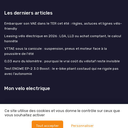
Les derniers articles
Embarquer son VAE dans le TER cet été : règles, astuces et lignes vélo-
friendly
Leasing vélo électrique en 2026 : LOA, LLD ou achat comptant, le calcul
honnête
VTTAE sous la canicule : suspension, pneus et moteur face à la
poussière de l'été
0,03 euro du kilomètre : pourquoi le vrai coût du vélotaf reste invisible
Test ENGWE EP-2 3.0 Boost : le e-bike pliant costaud qui ne rigole pas
avec l’autonomie
Mon velo electrique
Ce site utilise des cookies et vous donne le contrôle sur ceux que
vous souhaitez activer
Mentions légales
Politique de confidentialité
© Mon velo electrique 2026
Tout accepter
Personnaliser