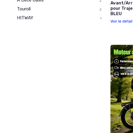
A Dece Oasis
2
Avant/Arr
pour Traj
Touroll
2
BLEU
HITWAY
1
Voir le détai