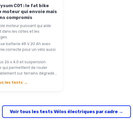
ysum C01 : le fat bike
e moteur qui envoie mais
ans compromis
le moteur puissant qui aide
 dans les côtes et les
ages
se batterie 48 V 20 Ah avec
ie correcte pour un vélo aussi
s 26 x 4.0 et suspension
e qui permettent de rouler
blement sur terrains dégradé...
us les tests →
Voir tous les tests Vélos électriques par cadre →