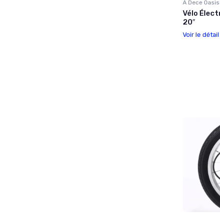
A Dece Oasis
Vélo Élect
20″
Voir le détai