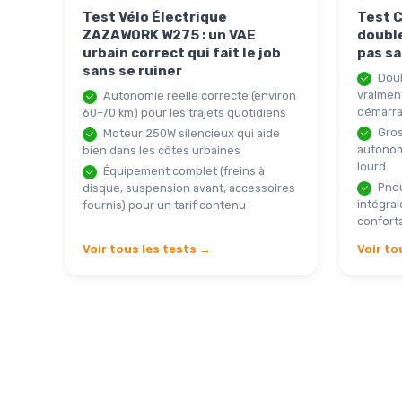
Test Vélo Électrique
Test C
ZAZAWORK W275 : un VAE
doubl
urbain correct qui fait le job
pas s
sans se ruiner
Doub
vraiment
Autonomie réelle correcte (environ
démarr
60–70 km) pour les trajets quotidiens
Gros
Moteur 250W silencieux qui aide
autonom
bien dans les côtes urbaines
lourd
Équipement complet (freins à
Pneu
disque, suspension avant, accessoires
intégral
fournis) pour un tarif contenu
conforta
Voir tous les tests →
Voir to