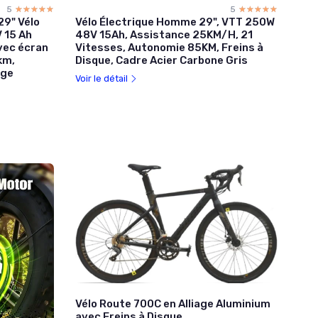
5
☆☆☆☆☆
★★★★★
5
☆☆☆☆☆
★★★★★
29" Vélo
Vélo Électrique Homme 29", VTT 250W
V 15 Ah
48V 15Ah, Assistance 25KM/H, 21
vec écran
Vitesses, Autonomie 85KM, Freins à
km,
Disque, Cadre Acier Carbone Gris
age
Voir le détail
Vélo Route 700C en Alliage Aluminium
avec Freins à Disque