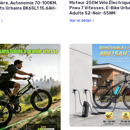
Moteur 250W Vélo Électriqu
ière, Autonomie 70-100KM,
Pneu 7 Vitesses, E-Bike Urba
ets Urbains BK6SL1 15.6AH-
Adulte S2-Noir-55NM
Voir le détail
l