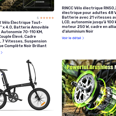
RINCC Vélo électrique RN50,
électrique pour adultes 48 
Batterie avec 21 vitesses a
5
☆☆☆☆☆
★★★★★
LCD, autonomie jusqu'à 100 
Vélo Électrique Tout-
moteur 250 W, cadre en alli
'' x 4.0, Batterie Amovible
d'aluminium Noir
 Autonomie 70-110 KM,
Couple Élevé, Cadre
Voir le détail
, 7 Vitesses, Suspension
e Complète Noir Brillant
l