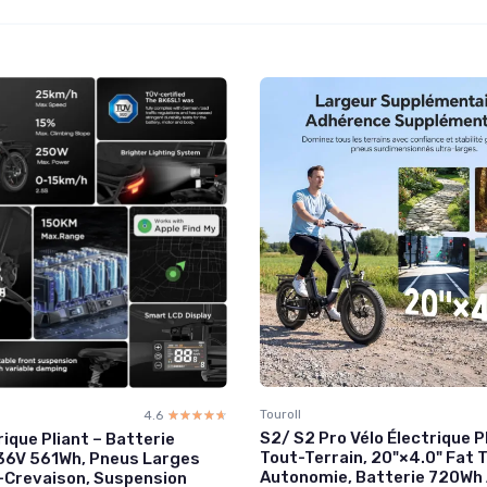
Touroll
4.6
☆☆☆☆☆
★★★★★
S2/ S2 Pro Vélo Électrique P
rique Pliant – Batterie
Tout-Terrain, 20"×4.0" Fat 
36V 561Wh, Pneus Larges
Autonomie, Batterie 720Wh 
-Crevaison, Suspension