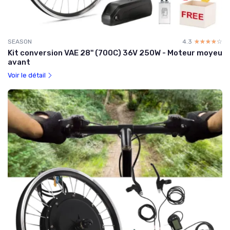
SEASON
4.3
☆☆☆☆☆
★★★★★
Kit conversion VAE 28'' (700C) 36V 250W - Moteur moyeu
avant
Voir le détail