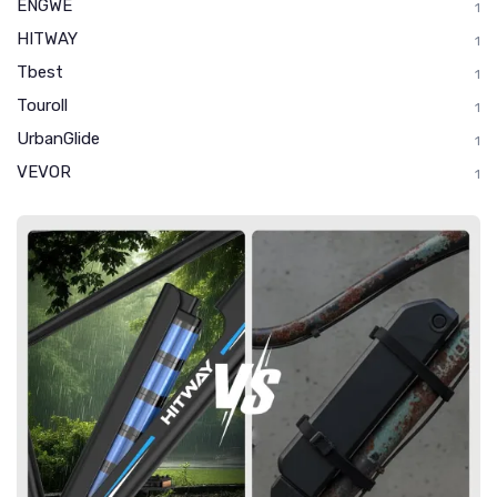
ENGWE
1
HITWAY
1
Tbest
1
Touroll
1
UrbanGlide
1
VEVOR
1