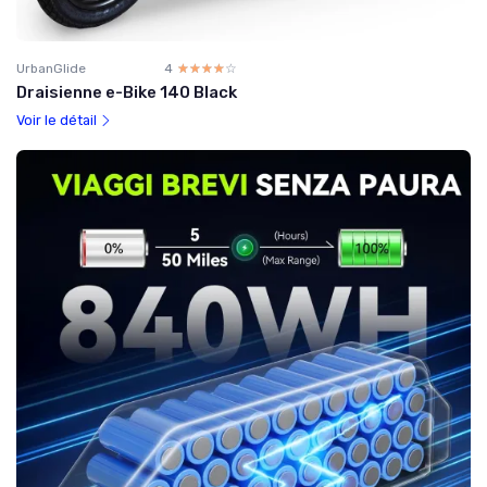
UrbanGlide
4
☆☆☆☆☆
★★★★★
Draisienne e-Bike 140 Black
Voir le détail