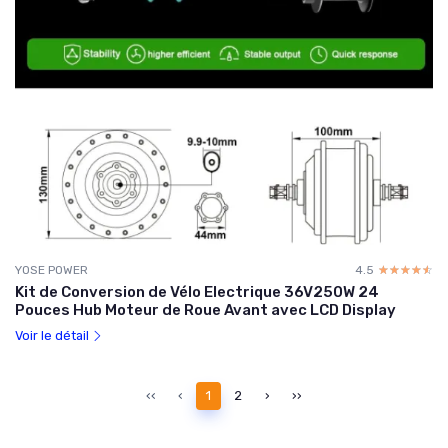
YOSE POWER
4.5
☆☆☆☆☆
★★★★★
Kit de Conversion de Vélo Electrique 36V250W 24
Pouces Hub Moteur de Roue Avant avec LCD Display
Voir le détail
‹‹
‹
1
2
›
››