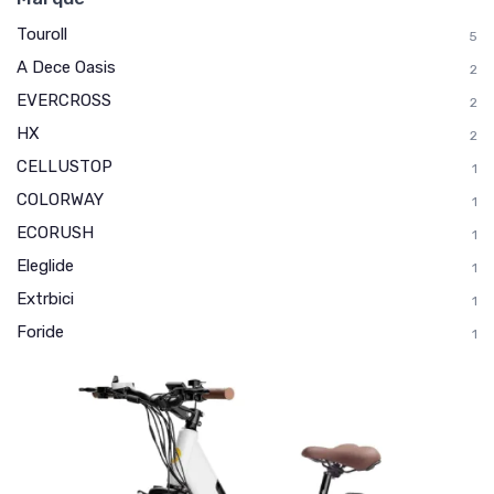
Touroll
5
A Dece Oasis
2
EVERCROSS
2
HX
2
CELLUSTOP
1
COLORWAY
1
ECORUSH
1
Eleglide
1
Extrbici
1
Foride
1