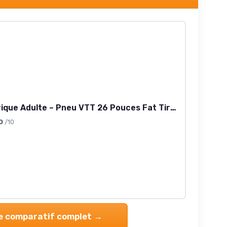
Vélo Électrique Adulte – Pneu VTT 26 Pouces Fat Tire, Moteur 1500W Pic, Batterie 48V 15Ah Autonomie 80km, Suspension Blocable, 7 Vitesses, Double Frein à Disque– VTT Tout Terrain Homme/Femme
0
/10
le comparatif complet →