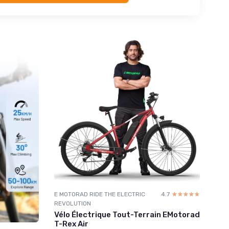
E MOTORAD RIDE THE ELECTRIC
4.7
☆☆☆☆☆
★★★★★
REVOLUTION
Vélo Électrique Tout-Terrain EMotorad
T-Rex Air