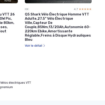
HX
4.7
☆☆☆☆☆
★★★★★
eu VTT 26
Q5 Shark Vélo Électrique Homme VTT
0W Pic,
Adulte,27.5" Vélo Électrique
ie 80km,
Ville,Capteur De
sses,
Couple,85Nm,13/20Ah,Autonomie 60-
Tout
220km Ebike,Amortissante
Réglable,Freins à Disque Hydrauliques
Bleu
Voir le détail
Vélos électriques VTT
premium