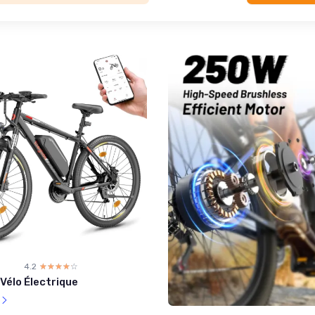
4.2
☆☆☆☆☆
★★★★★
Vélo Électrique
l