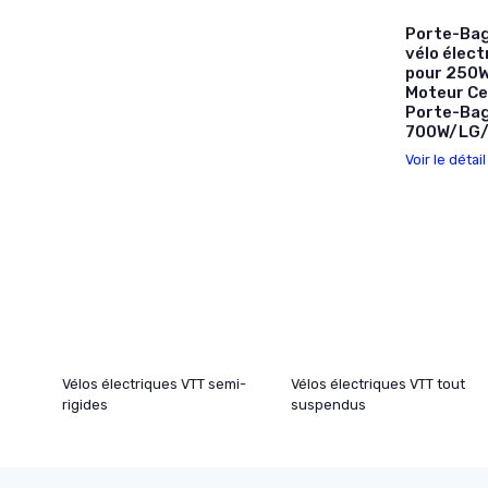
Porte-Bag
vélo élect
pour 250W
Moteur Cen
Porte-Bag
700W/LG/c
Voir le détai
Vélos électriques VTT semi-
Vélos électriques VTT tout
rigides
suspendus