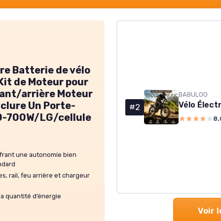
re Batterie de vélo
Kit de Moteur pour
nt/arrière Moteur
BABULOO
nclure Un Porte-
#2
0-700W/LG/cellule
★★★★★
★★★★★
8.
ffrant une autonomie bien
ndard
, rail, feu arrière et chargeur
la quantité d’énergie
Voir 