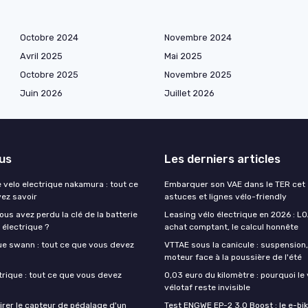
Octobre 2024
Novembre 2024
Avril 2025
Mai 2025
Octobre 2025
Novembre 2025
Juin 2026
Juillet 2026
lus
Les derniers articles
 velo electrique nakamura : tout ce
Embarquer son VAE dans le TER cet é
ez savoir
astuces et lignes vélo-friendly
vous avez perdu la clé de la batterie
Leasing vélo électrique en 2026 : LO
 électrique ?
achat comptant, le calcul honnête
que swann : tout ce que vous devez
VTTAE sous la canicule : suspension
moteur face à la poussière de l'été
trique : tout ce que vous devez
0,03 euro du kilomètre : pourquoi le 
vélotaf reste invisible
rer le capteur de pédalage d'un
Test ENGWE EP-2 3.0 Boost : le e-bik