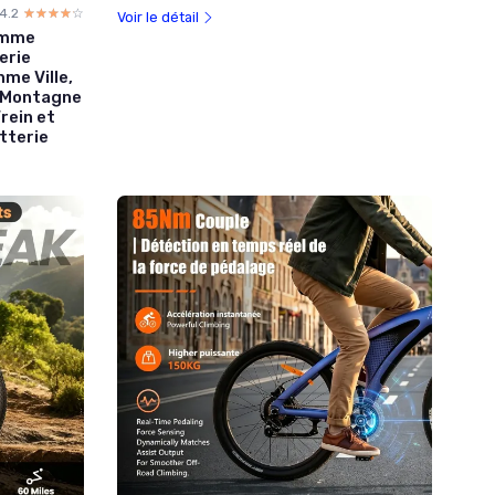
4.2
☆☆☆☆☆
★★★★★
Voir le détail
omme
erie
me Ville,
E-Montagne
rein et
tterie