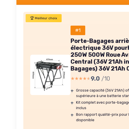
🏆 Meilleur choix
#1
Porte-Bagages arriè
électrique 36V pour
250W 500W Roue Ava
Central (36V 21Ah i
Bagages) 36V 21Ah 
9.0
/10
★★★★★
★★★★★
+
Grosse capacité (36V 21Ah) o
supérieure à une batterie sta
+
Kit complet avec porte-bagages
inclus
+
Bon rapport qualité-prix pour 
disponible