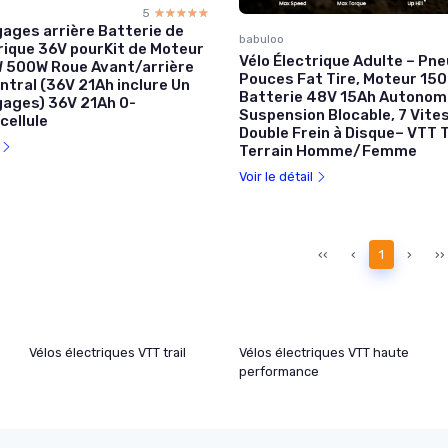
5
☆☆☆☆☆
★★★★★
ages arrière Batterie de
babuloo
rique 36V pourKit de Moteur
Vélo Électrique Adulte – Pn
 500W Roue Avant/arrière
Pouces Fat Tire, Moteur 150
tral (36V 21Ah inclure Un
Batterie 48V 15Ah Autonom
ages) 36V 21Ah 0-
Suspension Blocable, 7 Vite
ellule
Double Frein à Disque– VTT 
l
Terrain Homme/Femme
Voir le détail
‹‹
‹
1
›
››
Vélos électriques VTT trail
Vélos électriques VTT haute
performance