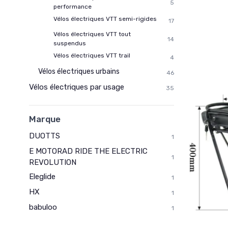
5
performance
Vélos électriques VTT semi-rigides
17
Vélos électriques VTT tout
14
suspendus
Vélos électriques VTT trail
4
Vélos électriques urbains
46
Vélos électriques par usage
35
Marque
DUOTTS
1
E MOTORAD RIDE THE ELECTRIC
1
REVOLUTION
Eleglide
1
HX
1
babuloo
1