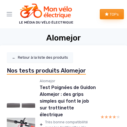
Panneau de gestion des cookies
TOPs
LE MÉDIA DU VÉLO ÉLECTRIQUE
Alomejor
←
Retour à la liste des produits
Nos tests produits Alomejor
Alomejor
Test Poignées de Guidon
Alomejor : des grips
simples qui font le job
sur trottinette
électrique
★★★★★
★★★★★
Très bonne compatibilité
+