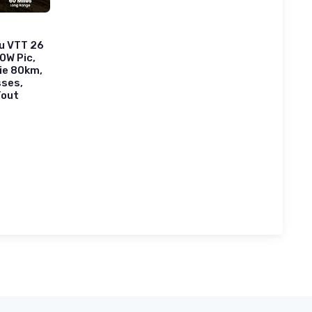
eu VTT 26
0W Pic,
ie 80km,
sses,
Tout