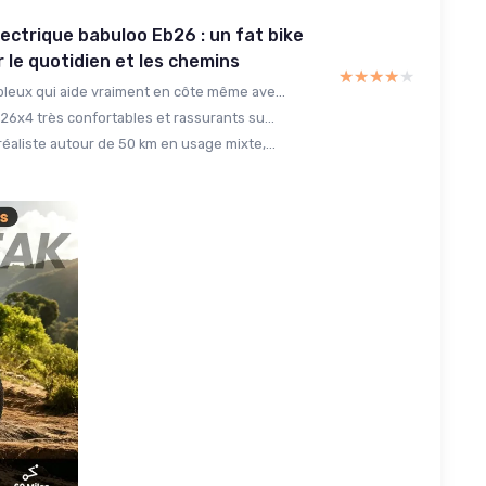
lectrique babuloo Eb26 : un fat bike
 le quotidien et les chemins
★★★★★
★★★★★
leux qui aide vraiment en côte même ave...
26x4 très confortables et rassurants su...
éaliste autour de 50 km en usage mixte,...