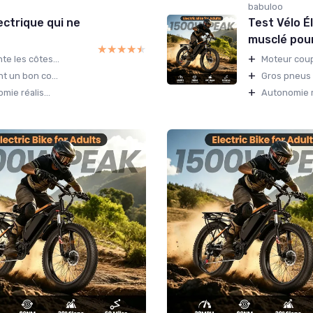
babuloo
ectrique qui ne
Test Vélo É
musclé pour
★★★★★
★★★★★
+
e les côtes...
Moteur coup
+
t un bon co...
Gros pneus 
+
ie réalis...
Autonomie r