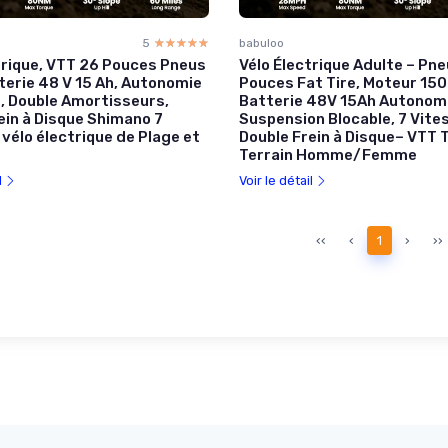
5
☆☆☆☆☆
★★★★★
babuloo
trique, VTT 26 Pouces Pneus
Vélo Électrique Adulte – Pn
terie 48 V 15 Ah, Autonomie
Pouces Fat Tire, Moteur 150
, Double Amortisseurs,
Batterie 48V 15Ah Autonom
ein à Disque Shimano 7
Suspension Blocable, 7 Vite
 vélo électrique de Plage et
Double Frein à Disque– VTT 
Terrain Homme/Femme
l
Voir le détail
‹‹
‹
1
›
››