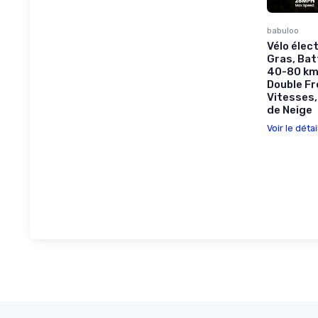
babuloo
Vélo élec
Gras, Bat
40-80 km
Double Fr
Vitesses,
de Neige
Voir le détai