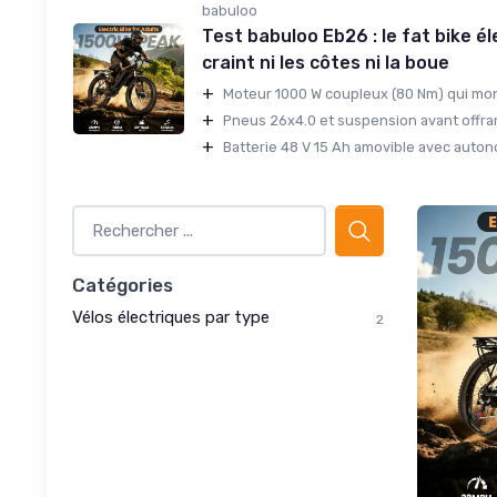
babuloo
Test babuloo Eb26 : le fat bike él
craint ni les côtes ni la boue
+
Moteur 1000 W coupleux (80 Nm) qui mont
+
Pneus 26x4.0 et suspension avant offran
+
Batterie 48 V 15 Ah amovible avec autonom
Catégories
Vélos électriques par type
2