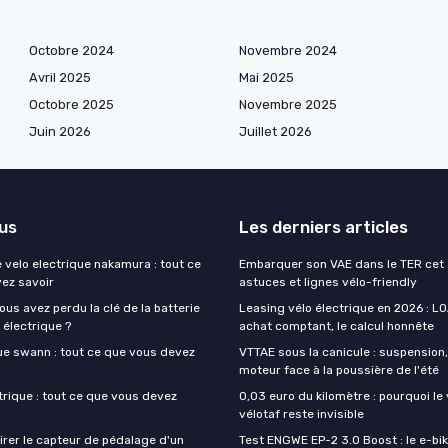
Octobre 2024
Novembre 2024
Avril 2025
Mai 2025
Octobre 2025
Novembre 2025
Juin 2026
Juillet 2026
lus
Les derniers articles
 velo electrique nakamura : tout ce
Embarquer son VAE dans le TER cet é
ez savoir
astuces et lignes vélo-friendly
vous avez perdu la clé de la batterie
Leasing vélo électrique en 2026 : LO
 électrique ?
achat comptant, le calcul honnête
que swann : tout ce que vous devez
VTTAE sous la canicule : suspension
moteur face à la poussière de l'été
trique : tout ce que vous devez
0,03 euro du kilomètre : pourquoi le 
vélotaf reste invisible
rer le capteur de pédalage d'un
Test ENGWE EP-2 3.0 Boost : le e-bik