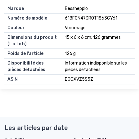
Marque
‎Besshepplo
Numéro de modèle
‎618F0N473R0T1863GY61
Couleur
‎Voir image
Dimensions du produit
‎15 x 6 x 6 cm; 126 grammes
(L x l x h)
Poids de l'article
‎126 g
Disponibilité des
‎Information indisponible sur les
pièces détachées
pièces détachées
ASIN
B0GXVZ5S5Z
Les articles par date