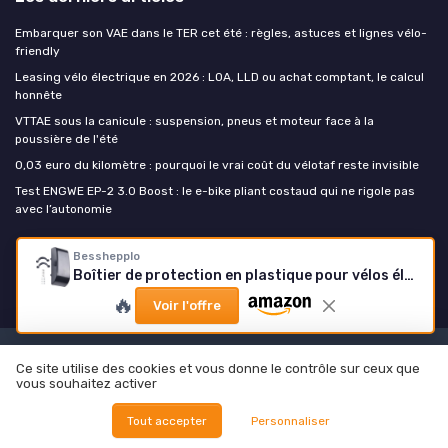
Embarquer son VAE dans le TER cet été : règles, astuces et lignes vélo-
friendly
Leasing vélo électrique en 2026 : LOA, LLD ou achat comptant, le calcul
honnête
VTTAE sous la canicule : suspension, pneus et moteur face à la
poussière de l'été
0,03 euro du kilomètre : pourquoi le vrai coût du vélotaf reste invisible
Test ENGWE EP-2 3.0 Boost : le e-bike pliant costaud qui ne rigole pas
avec l’autonomie
Besshepplo
Mon velo electrique
Boîtier de protection en plastique pour vélos électriques utilisés dans les projets de conversion en contrôleurs de vélo électrique domestique
🔥
Voir l'offre
Mentions légales
Politique de confidentialité
Ce site utilise des cookies et vous donne le contrôle sur ceux que
vous souhaitez activer
© Mon velo electrique 2026
Tout accepter
Personnaliser