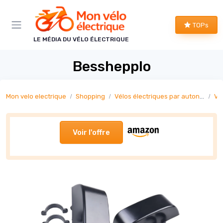
Panneau de gestion des cookies
TOPs
LE MÉDIA DU VÉLO ÉLECTRIQUE
Besshepplo
Mon velo electrique
Shopping
Vélos électriques par autonomie
Vél
Voir l'offre