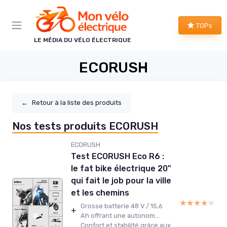
Panneau de gestion des cookies
TOPs
LE MÉDIA DU VÉLO ÉLECTRIQUE
ECORUSH
←
Retour à la liste des produits
Nos tests produits ECORUSH
ECORUSH
Test ECORUSH Eco R6 :
le fat bike électrique 20"
qui fait le job pour la ville
et les chemins
★★★★★
★★★★★
Grosse batterie 48 V / 15,6
+
Ah offrant une autonom...
Confort et stabilité grâce aux