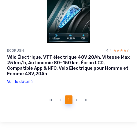
ECORUSH
4.4
☆☆☆☆☆
★★★★★
Vélo Électrique, VTT électrique 48V 20Ah, Vitesse Max
25 km/h, Autonomie 80–150 km, Écran LCD,
Compatible App & NFC, Velo Electrique pour Homme et
Femme 48V,20Ah
Voir le détail
‹‹
‹
1
›
››