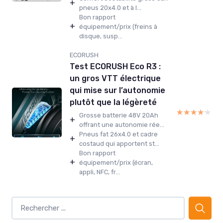
+
pneus 20x4.0 et à l...
Bon rapport
+
équipement/prix (freins à
disque, susp...
ECORUSH
Test ECORUSH Eco R3 :
un gros VTT électrique
qui mise sur l’autonomie
plutôt que la légèreté
★★★★★
★★★★★
Grosse batterie 48V 20Ah
+
offrant une autonomie rée...
Pneus fat 26x4.0 et cadre
+
costaud qui apportent st...
Bon rapport
+
équipement/prix (écran,
appli, NFC, fr...