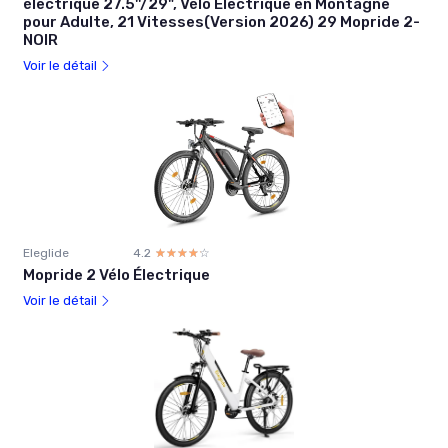
électrique 27.5''/29", Vélo Électrique en Montagne
pour Adulte, 21 Vitesses(Version 2026) 29 Mopride 2-
NOIR
Voir le détail
Eleglide
4.2
☆☆☆☆☆
★★★★★
Mopride 2 Vélo Électrique
Voir le détail