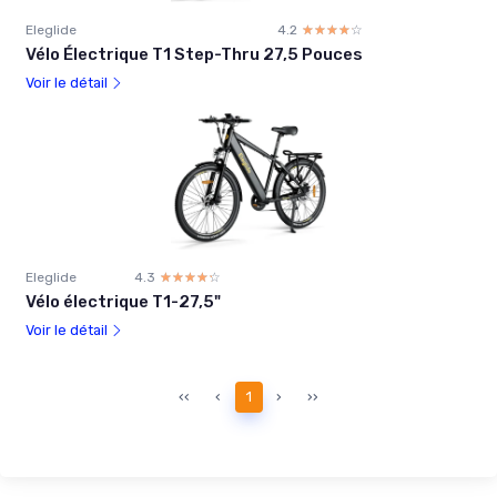
Eleglide
4.2
☆☆☆☆☆
★★★★★
Vélo Électrique T1 Step-Thru 27,5 Pouces
Voir le détail
Eleglide
4.3
☆☆☆☆☆
★★★★★
Vélo électrique T1-27,5"
Voir le détail
‹‹
‹
1
›
››