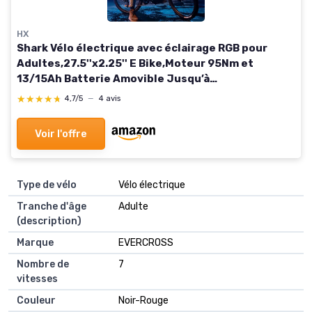
HX
Shark Vélo électrique avec éclairage RGB pour
Adultes,27.5''x2.25'' E Bike,Moteur 95Nm et
13/15Ah Batterie Amovible Jusqu’à
100KM,Suspension & Freins Hydrauliques,7/9
★★★★★
★★★★★
4,7/5
—
4 avis
Vitesses Ebike avec Écran LCD Bleu 13ah
Voir l'offre
Type de vélo
Vélo électrique
Tranche d'âge
Adulte
(description)
Marque
EVERCROSS
Nombre de
7
vitesses
Couleur
Noir-Rouge