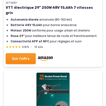
HITWAY
VTT électrique 29" 250W 48V 15,6Ah 7 vitesses
gris
＋
Autonomie élevée
annoncée (80–150 km)
＋
Batterie 48V 15,6Ah
pour bonne endurance
＋
Moteur 250W
conforme pour usage urbain et chemins
＋
Roue 29"
pour meilleure tenue de route et franchissement
＋
Connectivité APP et NFC
pour réglages et suivi
★★★★★
★★★★★
4,8/5
—
12 avis
Voir l'offre