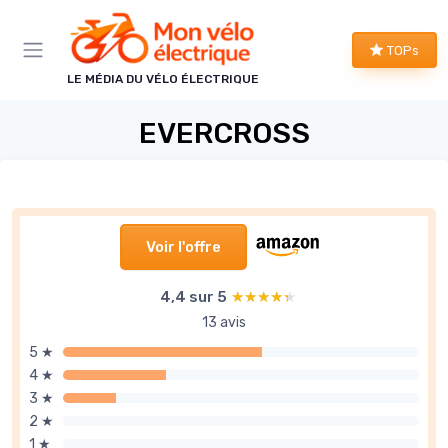
Panneau de gestion des cookies
TOPs
LE MÉDIA DU VÉLO ÉLECTRIQUE
EVERCROSS
Voir l'offre
4,4 sur 5
★★★★★
★★★★★
13 avis
5 ★
4 ★
3 ★
2 ★
1 ★