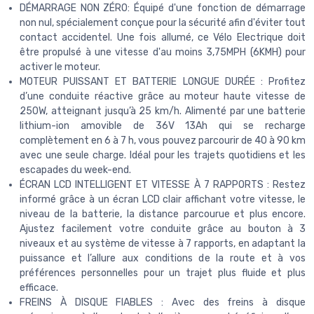
DÉMARRAGE NON ZÉRO: Équipé d'une fonction de démarrage
non nul, spécialement conçue pour la sécurité afin d'éviter tout
contact accidentel. Une fois allumé, ce Vélo Electrique doit
être propulsé à une vitesse d'au moins 3,75MPH (6KMH) pour
activer le moteur.
MOTEUR PUISSANT ET BATTERIE LONGUE DURÉE : Profitez
d’une conduite réactive grâce au moteur haute vitesse de
250W, atteignant jusqu’à 25 km/h. Alimenté par une batterie
lithium-ion amovible de 36V 13Ah qui se recharge
complètement en 6 à 7 h, vous pouvez parcourir de 40 à 90 km
avec une seule charge. Idéal pour les trajets quotidiens et les
escapades du week-end.
ÉCRAN LCD INTELLIGENT ET VITESSE À 7 RAPPORTS : Restez
informé grâce à un écran LCD clair affichant votre vitesse, le
niveau de la batterie, la distance parcourue et plus encore.
Ajustez facilement votre conduite grâce au bouton à 3
niveaux et au système de vitesse à 7 rapports, en adaptant la
puissance et l’allure aux conditions de la route et à vos
préférences personnelles pour un trajet plus fluide et plus
efficace.
FREINS À DISQUE FIABLES : Avec des freins à disque