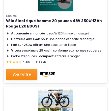
ENGWE
Vélo électrique homme 20 pouces 48V 250W 13Ah -
Rouge L20 BOOST
＋
Autonomie
annoncée jusqu'à 120 km (selon usage)
＋
Batterie
48V 13Ah pour une bonne capacité d'énergie
＋
Moteur
250W offrant une assistance fiable
＋
Vitesse
maximale 25 km/h, conforme aux normes routières
＋
Cadre 20 pouces :
compact
et facile à ranger
★★★★★
★★★★★
4,3/5
—
616 avis
Voir l'offre