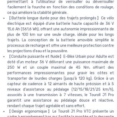
permettant à l'utilisateur de verrouiller ou déverrouiller
facilement la fourche en fonction des conditions de roulage,
ce qui améliore la stabilité générale.
【Batterie longue durée pour des trajets prolongés】Ce vélo
électrique est équipé d'une batterie haute capacité de 36 V
15,6 Ah (561,6 Wh), offrant une autonomie impressionnante de
plus de 100 km sur une seule charge, idéale pour les longs
trajets. La conception de la batterie amovible simplifie le
processus de recharge et offre une meilleure protection contre
les projections d'eau et la poussière.
【Conduite puissante et fluide】E-Bike Urbain pour Adulte est
doté d'un moteur 36 V délivrant une puissance maximale de
250 W et un couple maximal de 45 Nm, offrant des
performances impressionnantes pour gravir les côtes et
transporter de lourdes charges (jusqu'à 120 kg). Grâce à un
capteur de cadence à 12 aimants de haute précision et à 5
niveaux d'assistance au pédalage (12/15/18/21/25 km/h),
associés à une transmission à 7 vitesses, le Touroll J1 Pro
garantit une assistance au pédalage douce et réactive,
rendant chaque trajet agréable et sans effort.
【Design ergonomique】Le Touroll J1 Pro VTC présente un
cadre à enjambement bas qui facilite la montée et la descente