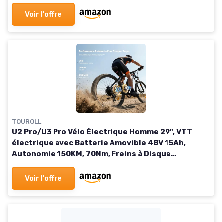
x 4.0, Dérailleur 7 Vitesses, Suspension Complète
Voir l'offre
TOUROLL
U2 Pro/U3 Pro Vélo Électrique Homme 29", VTT
électrique avec Batterie Amovible 48V 15Ah,
Autonomie 150KM, 70Nm, Freins à Disque
Hydrauliques, Vélo électrique Tout-Terrain U2
PRO-NOIR
Voir l'offre