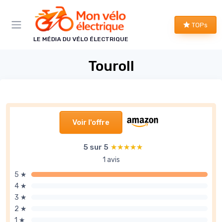
Panneau de gestion des cookies
TOPs
LE MÉDIA DU VÉLO ÉLECTRIQUE
Touroll
Voir l'offre
5 sur 5
★★★★★
★★★★★
1 avis
5 ★
4 ★
3 ★
2 ★
1 ★