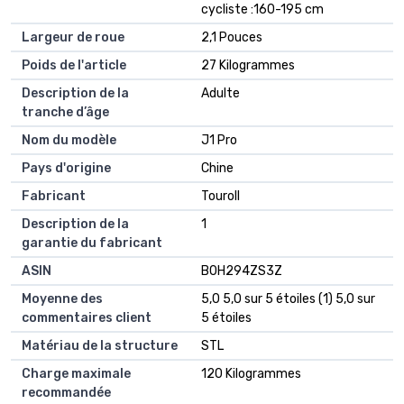
cycliste :160-195 cm
Largeur de roue
2,1 Pouces
Poids de l'article
27 Kilogrammes
Description de la
Adulte
tranche d’âge
Nom du modèle
J1 Pro
Pays d'origine
Chine
Fabricant
Touroll
Description de la
1
garantie du fabricant
ASIN
B0H294ZS3Z
Moyenne des
5,0 5,0 sur 5 étoiles (1) 5,0 sur
commentaires client
5 étoiles
Matériau de la structure
STL
Charge maximale
120 Kilogrammes
recommandée