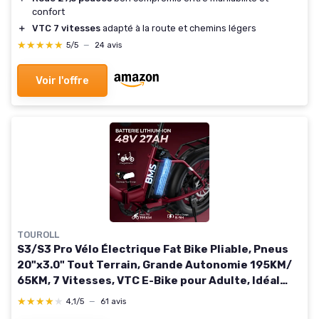
confort
＋
VTC 7 vitesses
adapté à la route et chemins légers
★★★★★
★★★★★
5/5
—
24 avis
Voir l'offre
TOUROLL
S3/S3 Pro Vélo Électrique Fat Bike Pliable, Pneus
20"x3.0" Tout Terrain, Grande Autonomie 195KM/
65KM, 7 Vitesses, VTC E-Bike pour Adulte, Idéal
pour Les Longs trajets et Les Voyages S3 PRO
★★★★★
★★★★★
4,1/5
—
61 avis
Rouge