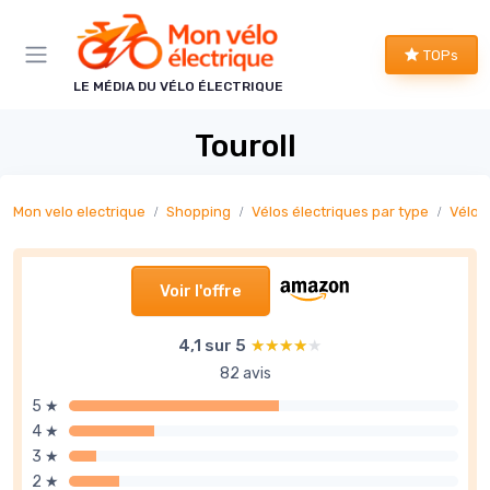
Panneau de gestion des cookies
TOPs
LE MÉDIA DU VÉLO ÉLECTRIQUE
Touroll
Mon velo electrique
Shopping
Vélos électriques par type
Vélos
Voir l'offre
4,1 sur 5
★★★★★
★★★★★
82 avis
5 ★
4 ★
3 ★
2 ★