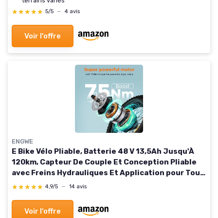
terrains variés
★★★★★
★★★★★
5/5
—
4 avis
Voir l'offre
ENGWE
E Bike Vélo Pliable, Batterie 48 V 13,5Ah Jusqu'À
120km, Capteur De Couple Et Conception Pliable
avec Freins Hydrauliques Et Application pour Tous
Les Terrains, EP-2 3.0 Boost Noir
★★★★★
★★★★★
4,9/5
—
14 avis
Voir l'offre