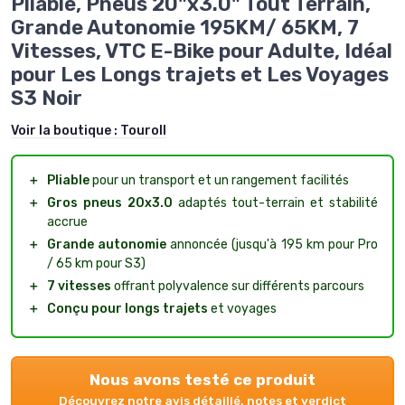
Pliable, Pneus 20"x3.0" Tout Terrain,
Grande Autonomie 195KM/ 65KM, 7
Vitesses, VTC E-Bike pour Adulte, Idéal
pour Les Longs trajets et Les Voyages
S3 Noir
Voir la boutique :
Touroll
＋
Pliable
pour un transport et un rangement facilités
＋
Gros pneus 20x3.0
adaptés tout-terrain et stabilité
accrue
＋
Grande autonomie
annoncée (jusqu'à 195 km pour Pro
/ 65 km pour S3)
＋
7 vitesses
offrant polyvalence sur différents parcours
＋
Conçu pour longs trajets
et voyages
Nous avons testé ce produit
Découvrez notre avis détaillé, notes et verdict