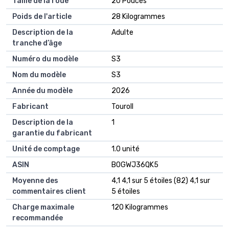
Taille de la roue
20 Pouces
Poids de l'article
28 Kilogrammes
Description de la
Adulte
tranche d’âge
Numéro du modèle
S3
Nom du modèle
S3
Année du modèle
2026
Fabricant
Touroll
Description de la
1
garantie du fabricant
Unité de comptage
1.0 unité
ASIN
B0GWJ36QK5
Moyenne des
4,1 4,1 sur 5 étoiles (82) 4,1 sur
commentaires client
5 étoiles
Charge maximale
120 Kilogrammes
recommandée