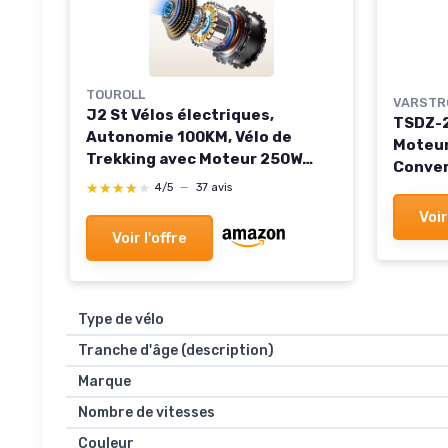
TOUROLL
VARSTR
J2 St Vélos électriques,
TSDZ-2
Autonomie 100KM, Vélo de
Moteur
Trekking avec Moteur 250W
Conver
45Nm, Batterie Amovible
with T
★★★★★
★★★★★
4/5
—
37 avis
561Wh, 26" Vélo Électrique
LCD Di
Voir
Adulte, E-Bike, vélo électrique
Tong/
Voir l'offre
Urbain Sable
Type de vélo
Tranche d'âge (description)
Marque
Nombre de vitesses
Couleur