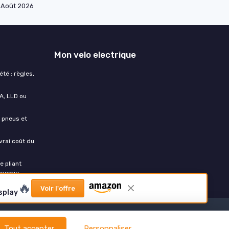
Août 2026
Mon velo electrique
té : règles,
A, LLD ou
, pneus et
vrai coût du
e pliant
tonomie
🔥
Voir l'offre
splay
Tout accepter
Personnaliser