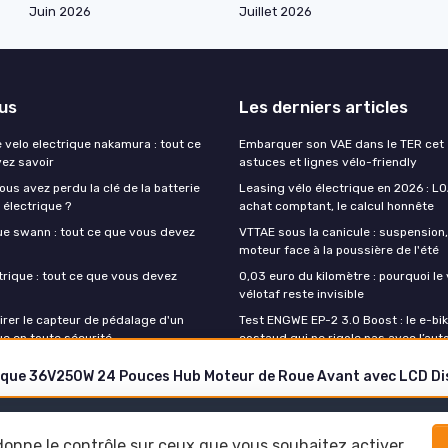
Juin 2026
Juillet 2026
lus
Les derniers articles
 velo electrique nakamura : tout ce
Embarquer son VAE dans le TER cet é
ez savoir
astuces et lignes vélo-friendly
vous avez perdu la clé de la batterie
Leasing vélo électrique en 2026 : LO
 électrique ?
achat comptant, le calcul honnête
que swann : tout ce que vous devez
VTTAE sous la canicule : suspension
moteur face à la poussière de l'été
trique : tout ce que vous devez
0,03 euro du kilomètre : pourquoi le 
vélotaf reste invisible
rer le capteur de pédalage d'un
Test ENGWE EP-2 3.0 Boost : le e-bik
ue en toute sécurité
costaud qui ne rigole pas avec l’au
trique 36V250W 24 Pouces Hub Moteur de Roue Avant avec LCD Di
Mentions légales
Politique de confidentialité
 donne le contrôle sur ceux que vous souhaitez activer
© Mon velo electrique 2026