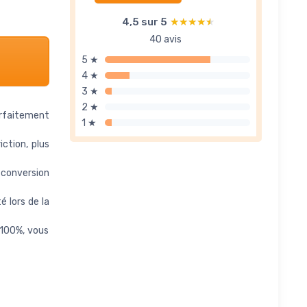
4,5 sur 5
★★★★★
★★★★★
40 avis
5 ★
4 ★
3 ★
2 ★
arfaitement
1 ★
ction, plus
conversion
é lors de la
 100%, vous