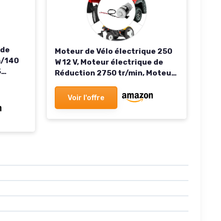
 de
Moteur de Vélo électrique 250
m/140
W 12 V, Moteur électrique de
5
Réduction 2750 tr/min, Moteur
r
électrique avec Réducteur de
osch
Vitesse, pour Vélos Motorisés,
Voir l'offre
NGFANG
Cyclomoteurs, Vélos
AG,
e bras