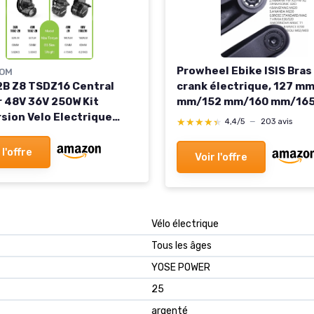
Prowheel Ebike ISIS Bras
OM
crank électrique, 127 m
B Z8 TSDZ16 Central
mm/152 mm/160 mm/16
 48V 36V 250W Kit
mm/170 mm/175 mm pou
sion Velo Electrique
★★★★★
★★★★★
4,4/5
—
203 avis
moteur Mid Drive ISIS, B
orque Sensor, Optional
GEN4, PW-X3/PW-X2, BA
splay and Battery,
 l'offre
Voir l'offre
M620, Brose Standard/M
*Sheng
GX0 ISIS Bras de manivell
de manivelle 152mm
Vélo électrique
Tous les âges
YOSE POWER
25
argenté