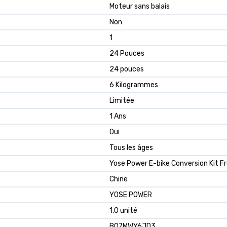
Moteur sans balais
Non
1
24 Pouces
24 pouces
6 Kilogrammes
Limitée
1 Ans
Oui
Tous les âges
Yose Power E-bike Conversion Kit F
Chine
YOSE POWER
1.0 unité
B07MWY6JD3