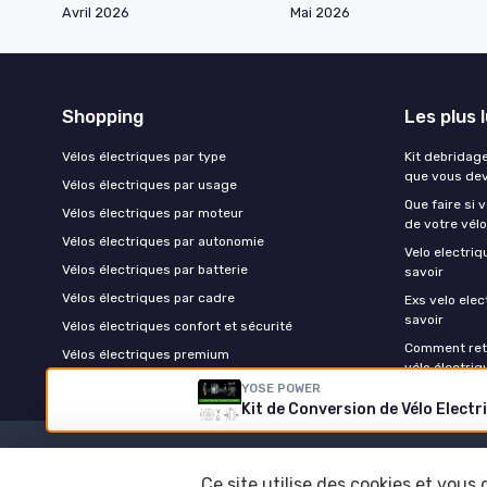
Avril 2026
Mai 2026
Shopping
Les plus 
Vélos électriques par type
Kit debridage
que vous dev
Vélos électriques par usage
Que faire si 
Vélos électriques par moteur
de votre vélo
Vélos électriques par autonomie
Velo electri
Vélos électriques par batterie
savoir
Vélos électriques par cadre
Exs velo elec
savoir
Vélos électriques confort et sécurité
Comment reti
Vélos électriques premium
vélo électriq
YOSE POWER
Kit de Conversion de Vélo Elec
Ce site utilise des cookies et vous