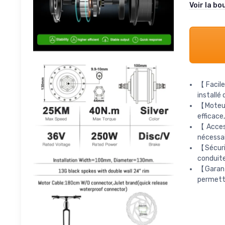
Voir la bo
【Facile
installé 
【Moteur 
efficace
【Access
nécessai
【Sécurit
conduite
【Garant
permetta