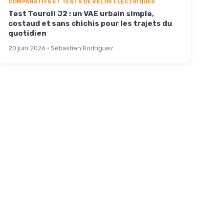
COMPARATIFS ET TESTS DE VÉLOS ÉLECTRIQUES
Test Touroll J2 : un VAE urbain simple,
costaud et sans chichis pour les trajets du
quotidien
20 juin 2026 · Sébastien Rodriguez