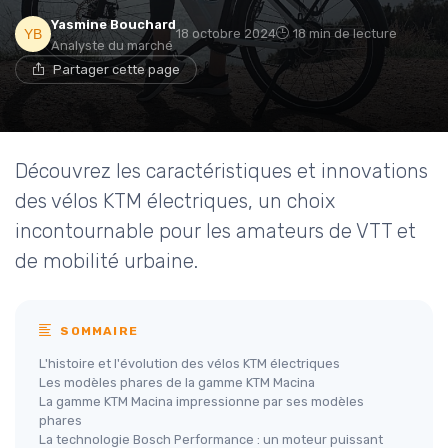
Yasmine Bouchard
18 octobre 2024
18 min de lecture
Analyste du marché
Partager cette page
Découvrez les caractéristiques et innovations
des vélos KTM électriques, un choix
incontournable pour les amateurs de VTT et
de mobilité urbaine.
SOMMAIRE
L'histoire et l'évolution des vélos KTM électriques
Les modèles phares de la gamme KTM Macina
La gamme KTM Macina impressionne par ses modèles
phares
La technologie Bosch Performance : un moteur puissant