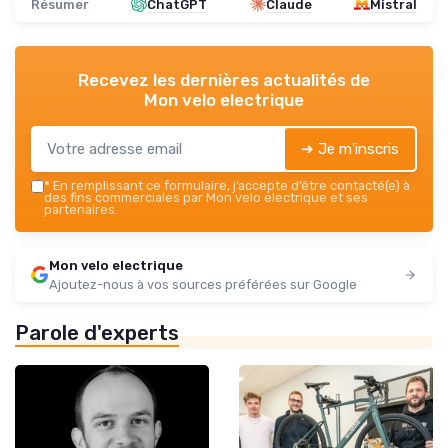
Résumer
ChatGPT
Claude
Mistral
Recevez les dernières actualités de
Mon velo electrique
➔ Je m'inscris
*
En remplissant ce formulaire, j’accepte d’être contacté(e) à
des fins commerciales par Mon velo electrique et ses
partenaires.
Mon velo electrique
Ajoutez-nous à vos sources préférées sur Google
Parole d'experts