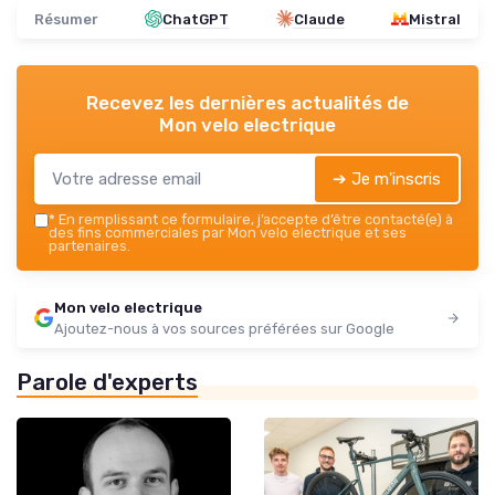
Résumer
ChatGPT
Claude
Mistral
Recevez les dernières actualités de
Mon velo electrique
➔ Je m'inscris
*
En remplissant ce formulaire, j’accepte d’être contacté(e) à
des fins commerciales par Mon velo electrique et ses
partenaires.
Mon velo electrique
Ajoutez-nous à vos sources préférées sur Google
Parole d'experts