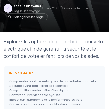
Isabelle Chevalier
7 mars 2025
9 min de lecture
Blogueuse voyage
Partager cette page
Explorez les options de porte-bébé pour vélo
électrique afin de garantir la sécurité et le
confort de votre enfant lors de vos balades.
SOMMAIRE
Comprendre les différents types de porte-bébé pour vélo
Sécurité avant tout : critères essentiels
Compatibilité avec les vélos électriques
Confort pour l'enfant et le cycliste
Impact sur l'autonomie et la performance du vélo
Conseils pratiques pour une utilisation optimale