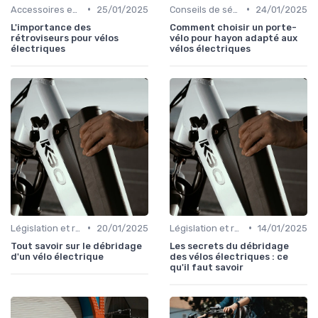
•
•
Accessoires essentiels
25/01/2025
Conseils de sécurité et formation
24/01/2025
L'importance des
Comment choisir un porte-
rétroviseurs pour vélos
vélo pour hayon adapté aux
électriques
vélos électriques
•
•
Législation et règlementation sur l'usage
20/01/2025
Législation et règlementation sur l'usage
14/01/2025
Tout savoir sur le débridage
Les secrets du débridage
d'un vélo électrique
des vélos électriques : ce
qu'il faut savoir