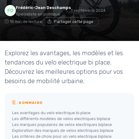
Frédéric-Jean Deschamps
1 septembre 2024
Spécialiste en politique
15 min de lecture
Partager cette page
Explorez les avantages, les modèles et les
tendances du velo electrique bi place.
Découvrez les meilleures options pour vos
besoins de mobilité urbaine.
SOMMAIRE
Les avantages du velo electrique bi place
Les différents modèles de velos electriques biplace
Les marques populaires de velos electriques biplace
Exploration des marques de velos electriques biplace
Les critères de choix pour un velo electrique biplace