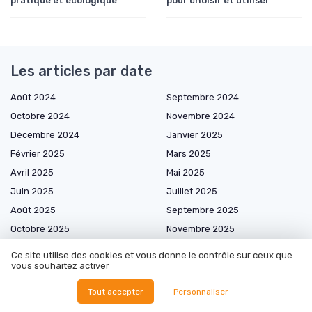
pratique et écologique
pour choisir et utiliser
Les articles par date
Août 2024
Septembre 2024
Octobre 2024
Novembre 2024
Décembre 2024
Janvier 2025
Février 2025
Mars 2025
Avril 2025
Mai 2025
Juin 2025
Juillet 2025
Août 2025
Septembre 2025
Octobre 2025
Novembre 2025
Janvier 2026
Février 2026
Ce site utilise des cookies et vous donne le contrôle sur ceux que
vous souhaitez activer
Avril 2026
Mai 2026
Juin 2026
Juillet 2026
Tout accepter
Personnaliser
Août 2026