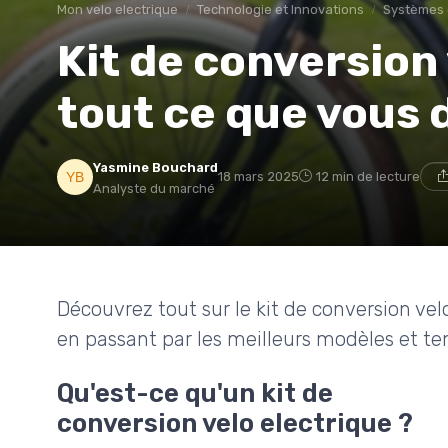
Mon velo electrique
Technologie et Innovations
Systèmes 
Kit de conversion 
tout ce que vous 
Yasmine Bouchard
18 mars 2025
12 min de lecture
Analyste du marché
Découvrez tout sur le kit de conversion velo
en passant par les meilleurs modèles et t
Qu'est-ce qu'un kit de
conversion velo electrique ?