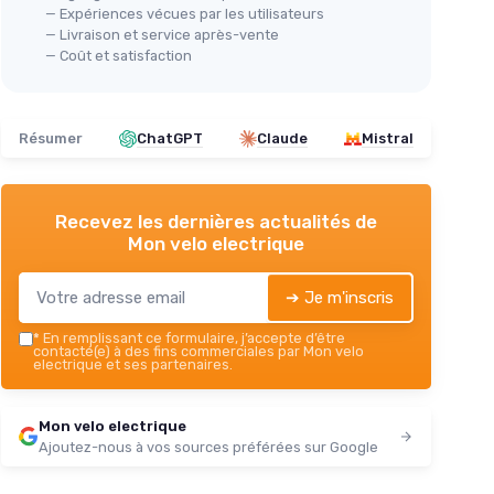
— Expériences vécues par les utilisateurs
— Livraison et service après-vente
— Coût et satisfaction
Résumer
ChatGPT
Claude
Mistral
Recevez les dernières actualités de
Mon velo electrique
➔ Je m'inscris
*
En remplissant ce formulaire, j’accepte d’être
contacté(e) à des fins commerciales par Mon velo
electrique et ses partenaires.
Mon velo electrique
Ajoutez-nous à vos sources préférées sur Google