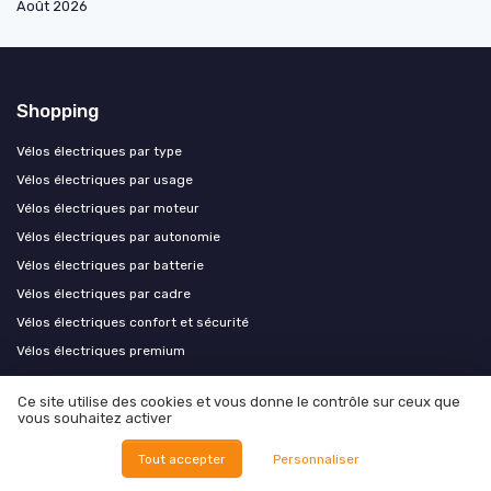
Août 2026
Shopping
Vélos électriques par type
Vélos électriques par usage
Vélos électriques par moteur
Vélos électriques par autonomie
Vélos électriques par batterie
Vélos électriques par cadre
Vélos électriques confort et sécurité
Vélos électriques premium
Ce site utilise des cookies et vous donne le contrôle sur ceux que
Les plus lus
vous souhaitez activer
Kit debridage velo electrique nakamura : tout ce que vous devez savoir
Tout accepter
Personnaliser
Que faire si vous avez perdu la clé de la batterie de votre vélo électrique