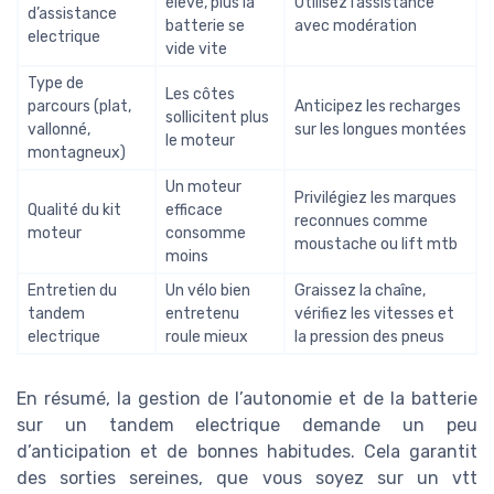
élevé, plus la
Utilisez l’assistance
d’assistance
batterie se
avec modération
electrique
vide vite
Type de
Les côtes
parcours (plat,
Anticipez les recharges
sollicitent plus
vallonné,
sur les longues montées
le moteur
montagneux)
Un moteur
Privilégiez les marques
Qualité du kit
efficace
reconnues comme
moteur
consomme
moustache ou lift mtb
moins
Entretien du
Un vélo bien
Graissez la chaîne,
tandem
entretenu
vérifiez les vitesses et
electrique
roule mieux
la pression des pneus
En résumé, la gestion de l’autonomie et de la batterie
sur un tandem electrique demande un peu
d’anticipation et de bonnes habitudes. Cela garantit
des sorties sereines, que vous soyez sur un vtt