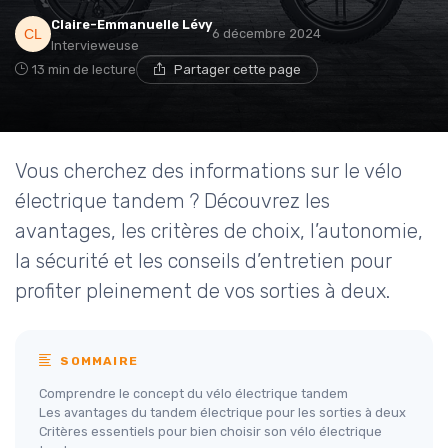
Claire-Emmanuelle Lévy
6 décembre 2024
Intervieweuse
13 min de lecture
Partager cette page
Vous cherchez des informations sur le vélo
électrique tandem ? Découvrez les
avantages, les critères de choix, l’autonomie,
la sécurité et les conseils d’entretien pour
profiter pleinement de vos sorties à deux.
SOMMAIRE
Comprendre le concept du vélo électrique tandem
Les avantages du tandem électrique pour les sorties à deux
Critères essentiels pour bien choisir son vélo électrique