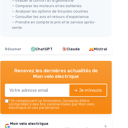
— Évaluer le confort et la géométrie
— Comparer les moteurs et les batteries
— Analyser les options de tricycles couches
— Consulter les avis et retours d'expérience
— Prendre en compte le prix et le service après-
vente
Résumer
ChatGPT
Claude
Mistral
Recevez les dernières actualités de
Mon velo electrique
➔ Je m'inscris
*
En remplissant ce formulaire, j’accepte d’être
contacté(e) à des fins commerciales par Mon velo
electrique et ses partenaires.
Mon velo electrique