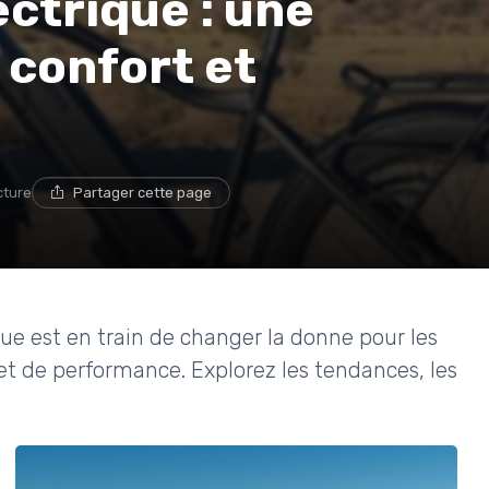
ectrique : une
 confort et
cture
Partager cette page
ue est en train de changer la donne pour les
é et de performance. Explorez les tendances, les