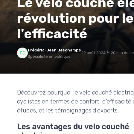
Le velo couché el
révolution pour le
l'efficacité
Frédéric-Jean Deschamps
29 août 2024
20 min de le
Spécialiste en politique
Découvrez pourquoi le velo couché electriq
cyclistes en termes de confort, d'efficacit
études, et les témoignages d'experts.
Les avantages du velo couché