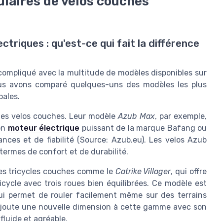
laires de velos couches
triques : qu'est-ce qui fait la différence
compliqué avec la multitude de modèles disponibles sur
nous avons comparé quelques-uns des modèles les plus
pales.
es velos couches. Leur modèle
Azub Max
, par exemple,
son
moteur électrique
puissant de la marque Bafang ou
ces et de fiabilité (Source: Azub.eu). Les velos Azub
ermes de confort et de durabilité.
es tricycles couches comme le
Catrike Villager
, qui offre
icycle avec trois roues bien équilibrées. Ce modèle est
qui permet de rouler facilement même sur des terrains
joute une nouvelle dimension à cette gamme avec son
fluide et agréable.