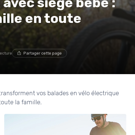
 avec siège bébé :
ille en toute
lecture
Partager cette page
ransforment vos balades en vélo électrique
oute la famille.