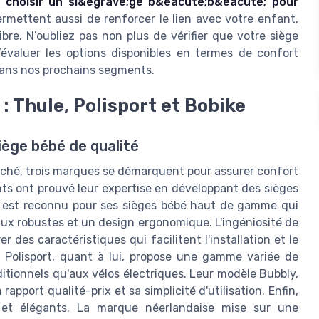
choisir un si&egrave;ge b&eacute;b&eacute; pour
ermettent aussi de renforcer le lien avec votre enfant,
ibre. N’oubliez pas non plus de vérifier que votre siège
évaluer les options disponibles en termes de confort
ans nos prochains segments.
: Thule, Polisport et Bobike
ège bébé de qualité
rché, trois marques se démarquent pour assurer confort
ants ont prouvé leur expertise en développant des sièges
e est reconnu pour ses sièges bébé haut de gamme qui
aux robustes et un design ergonomique. L'ingéniosité de
 des caractéristiques qui facilitent l'installation et le
. Polisport, quant à lui, propose une gamme variée de
ditionnels qu'aux vélos électriques. Leur modèle Bubbly,
apport qualité-prix et sa simplicité d'utilisation. Enfin,
 et élégants. La marque néerlandaise mise sur une