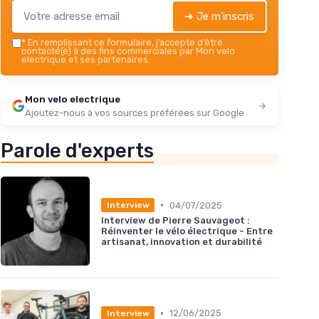
➔ Je m'inscris
*
En remplissant ce formulaire, j’accepte d’être
contacté(e) à des fins commerciales par Mon velo
electrique et ses partenaires.
Mon velo electrique
Ajoutez-nous à vos sources préférées sur Google
Parole d'experts
•
04/07/2025
Interview
Interview de Pierre Sauvageot :
Réinventer le vélo électrique - Entre
artisanat, innovation et durabilité
•
12/06/2025
Interview