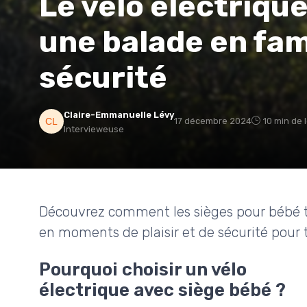
Le vélo électrique
une balade en fam
sécurité
Claire-Emmanuelle Lévy
17 décembre 2024
10 min de 
Intervieweuse
Découvrez comment les sièges pour bébé t
en moments de plaisir et de sécurité pour t
Pourquoi choisir un vélo
électrique avec siège bébé ?