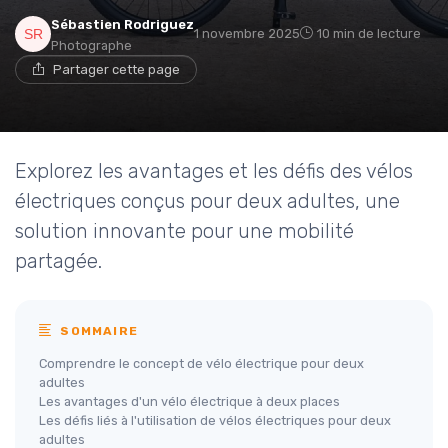
Sébastien Rodriguez
1 novembre 2025
10 min de lecture
Photographe
Partager cette page
Explorez les avantages et les défis des vélos
électriques conçus pour deux adultes, une
solution innovante pour une mobilité
partagée.
SOMMAIRE
Comprendre le concept de vélo électrique pour deux
adultes
Les avantages d'un vélo électrique à deux places
Les défis liés à l'utilisation de vélos électriques pour deux
adultes