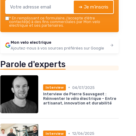
➔ Je m'inscris
*
En remplissant ce formulaire, j’accepte d’être
contacté(e) à des fins commerciales par Mon velo
electrique et ses partenaires.
Mon velo electrique
Ajoutez-nous à vos sources préférées sur Google
Parole d'experts
•
04/07/2025
Interview
Interview de Pierre Sauvageot :
Réinventer le vélo électrique - Entre
artisanat, innovation et durabilité
•
12/06/2025
Interview