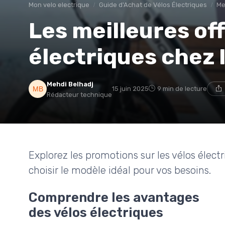
Mon velo electrique
Guide d'Achat de Vélos Électriques
Me
Les meilleures off
électriques chez 
Mehdi Belhadj
15 juin 2025
9 min de lecture
Rédacteur technique
Explorez les promotions sur les vélos élec
choisir le modèle idéal pour vos besoins.
Comprendre les avantages
des vélos électriques