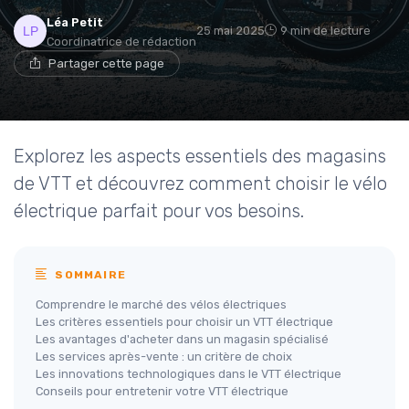
Léa Petit
25 mai 2025
9 min de lecture
Coordinatrice de rédaction
Partager cette page
Explorez les aspects essentiels des magasins
de VTT et découvrez comment choisir le vélo
électrique parfait pour vos besoins.
SOMMAIRE
Comprendre le marché des vélos électriques
Les critères essentiels pour choisir un VTT électrique
Les avantages d'acheter dans un magasin spécialisé
Les services après-vente : un critère de choix
Les innovations technologiques dans le VTT électrique
Conseils pour entretenir votre VTT électrique