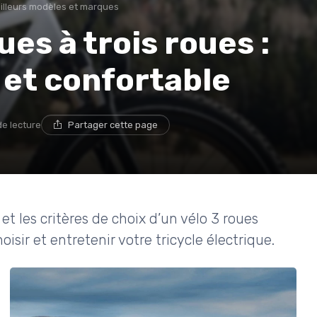
illeurs modèles et marques
ues à trois roues :
 et confortable
de lecture
Partager cette page
t les critères de choix d’un vélo 3 roues
isir et entretenir votre tricycle électrique.