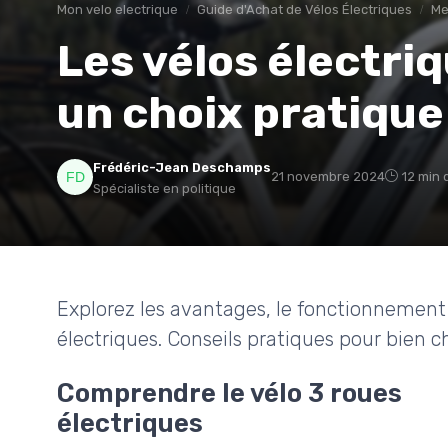
Mon velo electrique
Guide d'Achat de Vélos Électriques
Me
Les vélos électriq
un choix pratique
Frédéric-Jean Deschamps
21 novembre 2024
12 min 
Spécialiste en politique
Explorez les avantages, le fonctionnement e
électriques. Conseils pratiques pour bien cho
Comprendre le vélo 3 roues
électriques