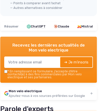
— Points à comparer avant l’achat
— Autres alternatives à considérer
Résumer
ChatGPT
Claude
Mistral
Recevez les dernières actualités de
Mon velo electrique
➔ Je m'inscris
*
En remplissant ce formulaire, j’accepte d’être
contacté(e) à des fins commerciales par Mon velo
electrique et ses partenaires.
Mon velo electrique
Ajoutez-nous à vos sources préférées sur Google
Parole d'experts