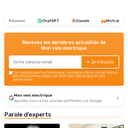
Résumer
ChatGPT
Claude
Mistral
Recevez les dernières actualités de
Mon velo electrique
➔ Je m'inscris
*
En remplissant ce formulaire, j’accepte d’être contacté(e) à
des fins commerciales par Mon velo electrique et ses
partenaires.
Mon velo electrique
Ajoutez-nous à vos sources préférées sur Google
Parole d'experts