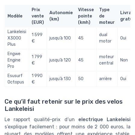
Prix
Vitesse
Type
Autonomie
Livrai
Modèle
vente
pointe
de
(km)
gratui
(EUR)
(kmh)
moteur
Lankeleisi
1 599
dual
X3000
jusqu’à 100
45
Oui
€
motor
Plus
Engwe
1 799
moteur
Engine
jusqu’à 120
45
Non
€
central
Pro
Esusurf
1 990
jusqu’à 130
50
arrière
Oui
Octopus
€
Ce qu’il faut retenir sur le prix des velos
Lankeleisi
Le rapport qualité-prix d’un
electrique Lankeleisi
s’explique facilement : pour moins de 2 000 euros, la
plupart des modèles offrent une expérience stable,