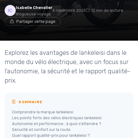
Isabelle Chevalier
4 novembre 2025
12 min de lecture
Blogueuse voyage
Partager cette page
Explorez les avantages de lankeleisi dans le
monde du vélo électrique, avec un focus sur
l'autonomie, la sécurité et le rapport qualité-
prix.
SOMMAIRE
Comprendre la marque lankeleisi
Les points forts des vélos électriques lankeleisi
Autonomie et performance : à quoi s’attendre ?
Sécurité et confort sur la route
Quel rapport qualité-prix pour lankeleisi ?