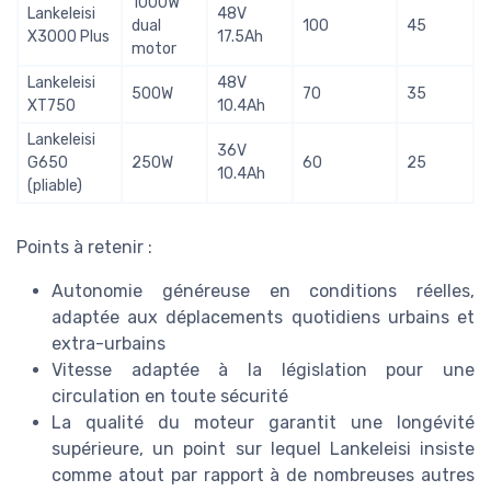
1000W
Lankeleisi
48V
dual
100
45
X3000 Plus
17.5Ah
motor
Lankeleisi
48V
500W
70
35
XT750
10.4Ah
Lankeleisi
36V
G650
250W
60
25
10.4Ah
(pliable)
Points à retenir :
Autonomie généreuse en conditions réelles,
adaptée aux déplacements quotidiens urbains et
extra-urbains
Vitesse adaptée à la législation pour une
circulation en toute sécurité
La qualité du moteur garantit une longévité
supérieure, un point sur lequel Lankeleisi insiste
comme atout par rapport à de nombreuses autres