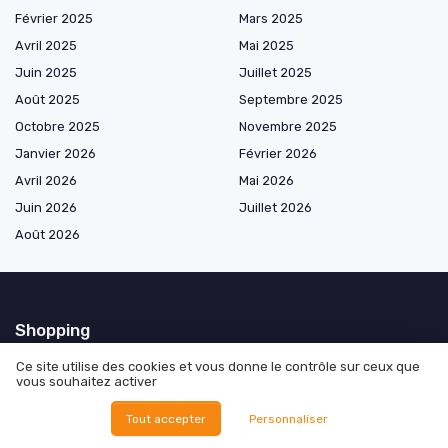
Février 2025
Mars 2025
Avril 2025
Mai 2025
Juin 2025
Juillet 2025
Août 2025
Septembre 2025
Octobre 2025
Novembre 2025
Janvier 2026
Février 2026
Avril 2026
Mai 2026
Juin 2026
Juillet 2026
Août 2026
Shopping
Ce site utilise des cookies et vous donne le contrôle sur ceux que
Vélos électriques par type
vous souhaitez activer
Vélos électriques par usage
Tout accepter
Personnaliser
Vélos électriques par moteur
Vélos électriques par autonomie