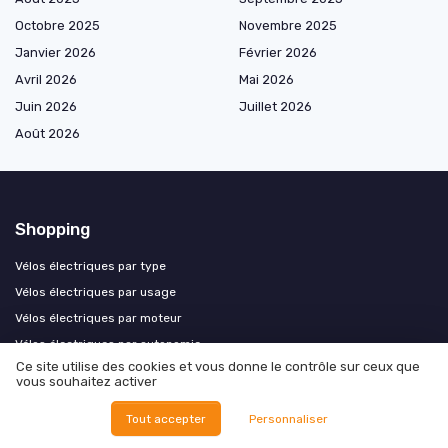
Octobre 2025
Novembre 2025
Janvier 2026
Février 2026
Avril 2026
Mai 2026
Juin 2026
Juillet 2026
Août 2026
Shopping
Vélos électriques par type
Vélos électriques par usage
Vélos électriques par moteur
Vélos électriques par autonomie
Ce site utilise des cookies et vous donne le contrôle sur ceux que
Vélos électriques par batterie
vous souhaitez activer
Vélos électriques par cadre
Tout accepter
Personnaliser
Vélos électriques confort et sécurité