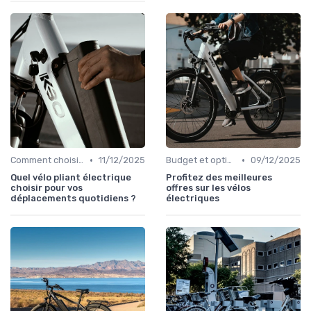
•
•
Comment choisir un vélo électrique
11/12/2025
Budget et options de financement
09/12/2025
Quel vélo pliant électrique
Profitez des meilleures
choisir pour vos
offres sur les vélos
déplacements quotidiens ?
électriques