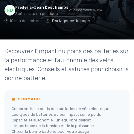
Frédéric-Jean Deschamps
21 décembre 2024
Spécialiste en politique
10 min de lecture
Partager cette page
Découvrez l'impact du poids des batteries sur
la performance et l'autonomie des vélos
électriques. Conseils et astuces pour choisir la
bonne batterie.
SOMMAIRE
Comprendre le poids des batteries de vélo électrique
Les types de batteries et leur impact sur le poids
Capacité et autonomie : un équilibre délicat
L'importance de la tension et de la puissance
Choisir la bonne batterie pour votre usage