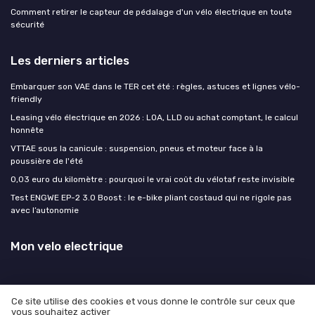
Comment retirer le capteur de pédalage d'un vélo électrique en toute
sécurité
Les derniers articles
Embarquer son VAE dans le TER cet été : règles, astuces et lignes vélo-
friendly
Leasing vélo électrique en 2026 : LOA, LLD ou achat comptant, le calcul
honnête
VTTAE sous la canicule : suspension, pneus et moteur face à la
poussière de l'été
0,03 euro du kilomètre : pourquoi le vrai coût du vélotaf reste invisible
Test ENGWE EP-2 3.0 Boost : le e-bike pliant costaud qui ne rigole pas
avec l’autonomie
Mon velo electrique
Ce site utilise des cookies et vous donne le contrôle sur ceux que
vous souhaitez activer