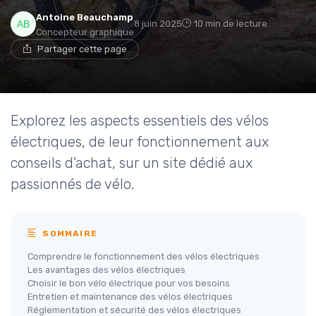
Antoine Beauchamp
8 juin 2025
10 min de lecture
Concepteur graphique
Partager cette page
Explorez les aspects essentiels des vélos
électriques, de leur fonctionnement aux
conseils d'achat, sur un site dédié aux
passionnés de vélo.
SOMMAIRE
Comprendre le fonctionnement des vélos électriques
Les avantages des vélos électriques
Choisir le bon vélo électrique pour vos besoins
Entretien et maintenance des vélos électriques
Réglementation et sécurité des vélos électriques