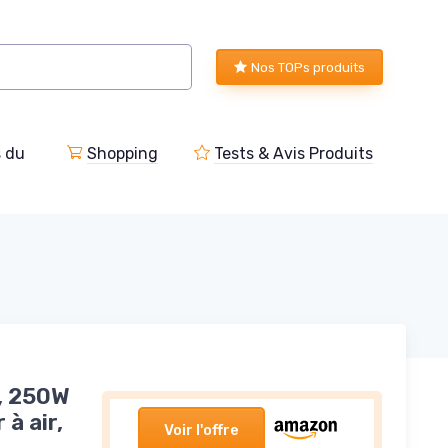
Nos TOPs produits
s du
Shopping
Tests & Avis Produits
, 250W
à air,
Voir l'offre