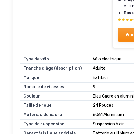
＋
Poly
et l'
＋
Roue
★★★★
★★★★
Voir
Type de vélo
Vélo électrique
Tranche d'âge (description)
Adulte
Marque
Extrbici
Nombre de vitesses
9
Couleur
Bleu Cadre en alumin
Taille de roue
24 Pouces
Matériau du cadre
6061 Aluminium
Type de suspension
Suspension à air
Caractéristique spéciale
Batterie au lithium a