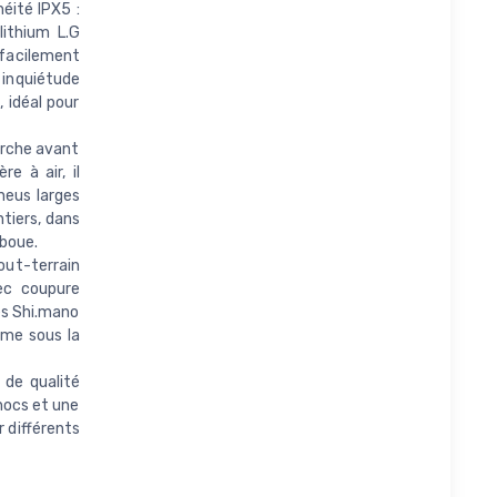
éité IPX5 :
lithium L.G
 facilement
inquiétude
 idéal pour
urche avant
e à air, il
neus larges
ntiers, dans
 boue.
out-terrain
vec coupure
es Shi.mano
ême sous la
 de qualité
chocs et une
r différents