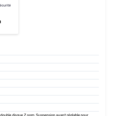
écurité
 à double disque Z.oom, Suspension avant réglable pour