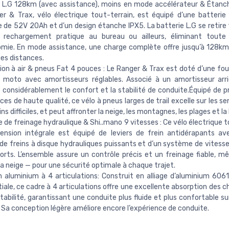
 L.G 128km (avec assistance), moins en mode accélérateur & Étanch
r & Trax, vélo électrique tout-terrain, est équipé d’une batterie 
 de 52V 20Ah et d’un design étanche IPX5. La batterie L.G se retire
 rechargement pratique au bureau ou ailleurs, éliminant toute 
mie. En mode assistance, une charge complète offre jusqu’à 128km,
ues distances.
on à air & pneus Fat 4 pouces : Le Ranger & Trax est doté d’une fo
 moto avec amortisseurs réglables. Associé à un amortisseur arrièr
 considérablement le confort et la stabilité de conduite.Équipé de p
ces de haute qualité, ce vélo à pneus larges de trail excelle sur les se
ins difficiles, et peut affronter la neige, les montagnes, les plages et la
de freinage hydraulique & Shi..mano 9 vitesses : Ce vélo électrique t
ension intégrale est équipé de leviers de frein antidérapants a
de freins à disque hydrauliques puissants et d’un système de vitess
orts. L’ensemble assure un contrôle précis et un freinage fiable, m
 la neige — pour une sécurité optimale à chaque trajet.
 aluminium à 4 articulations: Construit en alliage d’aluminium 6061
iale, ce cadre à 4 articulations offre une excellente absorption des 
tabilité, garantissant une conduite plus fluide et plus confortable su
. Sa conception légère améliore encore l’expérience de conduite.