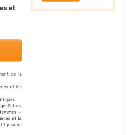
es et
ment de la
mes et les
entiques.
ger & Trax,
t femmes —
ièces et la
 VTT pour de