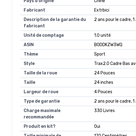
Pays d'origine
Chine
Fabricant
Extrbici
Description de la garantie du
2 ans pour le cadre, 1 
fabricant
Unité de comptage
1.0 unité
ASIN
B0DDKZW3WQ
Thème
Sport
Style
Trax2.0 Cadre Bas a
Taille de la roue
24 Pouces
Taille
24 inches
Largeur de roue
4 Pouces
Type de garantie
2 ans pour le cadre, 1 
Charge maximale
330 Livres
recommandée
Produit en kit?
Oui
Taille minimale de
170 Centimètres