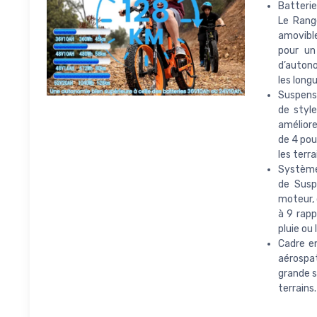
Batterie
Le Range
amovible
pour un
d’autono
les long
Suspensi
de style
améliore
de 4 pou
les terra
Système 
de Susp
moteur, 
à 9 rapp
pluie ou
Cadre en
aérospat
grande s
terrains