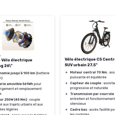
L
Vélo électrique C5 Centr
— Vélo électrique
SUV urbain 27.5"
ng 26\"
＋
Moteur central 70 Nm
: as
nomie jusqu'à 100 km
(batterie
puissante et équilibrée
h)
＋
Capteur de couple
: assist
erie amovible 561Wh
pour
progressive et naturelle
argement et remplacement
es
＋
Transmission par courroie
entretien et fonctionnemen
ur 250W (45 Nm)
: couple
silencieux
é aux trajets urbains et aux
ées légères
＋
Cadre bas
: accès facilité p
les cyclistes