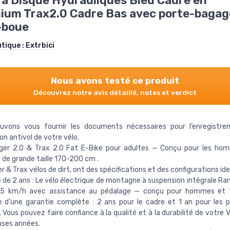
 à Disque Hydrauliques Bleu Cadre en
ium Trax2.0 Cadre Bas avec porte-bagag
-boue
utique :
Extrbici
Nous avons testé ce produit
Découvrez notre avis détaillé, notes et verdict
uvons vous fournir les documents nécessaires pour l’enregistre
on antivol de votre vélo.
ger 2.0 & Trax 2.0 Fat E-Bike pour adultes — Conçu pour les hom
e grande taille 170-200 cm .
r & Trax vélos de dirt, ont des spécifications et des configurations id
 de 2 ans : Le vélo électrique de montagne à suspension intégrale Ran
5 km/h avec assistance au pédalage — conçu pour hommes e
e d’une garantie complète : 2 ans pour le cadre et 1 an pour les p
. Vous pouvez faire confiance à la qualité et à la durabilité de votre
ses années.