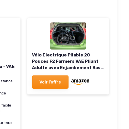
Vélo Électrique Pliable 20
Pouces F2 Farmers VAE Pliant
o - VAE
Adulte avec Enjambement Bas
Batterie 470Wh Autonomie
130km Confortable et
sistance
Voir l'offre
Homologué Route
ance
: faible
t
our tous