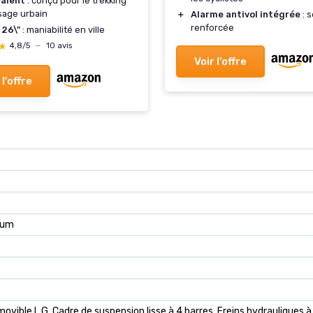
valent
: conçu pour le trekking
usage urbain
＋
Alarme antivol intégrée
: s
renforcée
 26\"
: maniabilité en ville
★
★
4,8/5
—
10 avis
Voir l'offre
 l'offre
ium
movible L.G, Cadre de suspension lisse à 4 barres, Freins hydrauliques