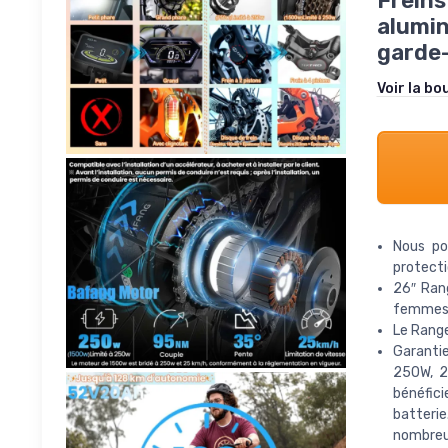
Freins
alumin
garde
Voir la bo
Nous po
protecti
26″ Ran
femmes d
Le Range
Garantie
250W, 2
bénéfici
batterie
nombreu