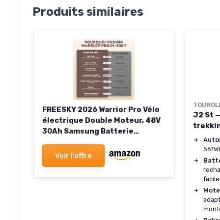
Produits similaires
TOUROL
FREESKY 2026 Warrior Pro Vélo
J2 St 
électrique Double Moteur, 48V
trekki
30Ah Samsung Batterie
＋
Auto
Amovible, VTT électrique
561W
Adulte, 26" Velo Electrique
Voir l'offre
＋
Batt
Suspension Intégrale, 100-
rech
190km Autonomie, Écran LCD, 7
facil
Vitesses Bleu Standard
＋
Mote
adapt
mont