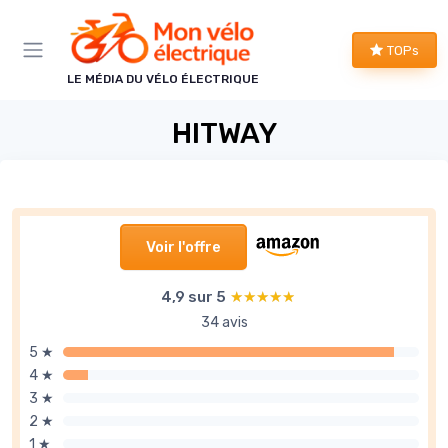
Panneau de gestion des cookies
TOPs
LE MÉDIA DU VÉLO ÉLECTRIQUE
HITWAY
Voir l'offre
4,9 sur 5
★★★★★
★★★★★
34 avis
5 ★
4 ★
3 ★
2 ★
1 ★