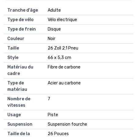
Tranche d'âge
‎Adulte
Type de vélo
‎Vélo électrique
Type de frein
‎Disque
Couleur
‎Noir
Taille
‎26 Zoll 2.1 Pneu
Style
‎66 x 5,3 cm
Matériau du
‎Fibre de carbone
cadre
Type de
‎Acier au carbone
matériau
Nombre de
‎7
vitesses
Usage
‎Piste
Suspension
‎Suspension fourche
Taille de la
‎26 Pouces