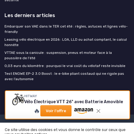
sécurité
Les derniers articles
Embarquer son VAE dans le TER cet été : règles, astuces et lignes vélo-
friendly
Leasing vélo électrique en 2026 : LOA, LLD ou achat comptant, le calcul
honnête
VTTAE sous la canicule : suspension, pneus et moteur face à la
poussière de l'été
0,03 euro du kilomètre : pourquoi le vrai coût du vélotaf reste invisible
Test ENGWE EP-2 3.0 Boost : le e-bike pliant costaud qui ne rigole pas
avec l’autonomie
Mon velo electrique
HITWAY
Vélo Électrique VTT 26" avec Batterie Amovible
🔥
Voir l'offre
Mentions légales
Politique de confidentialité
Ce site utilise des cookies et vous donne le contrôle sur ceux que
© Mon velo electrique 2026