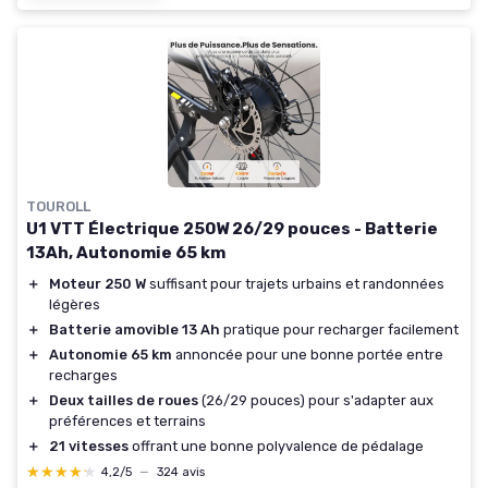
TOUROLL
U1 VTT Électrique 250W 26/29 pouces - Batterie
13Ah, Autonomie 65 km
＋
Moteur 250 W
suffisant pour trajets urbains et randonnées
légères
＋
Batterie amovible 13 Ah
pratique pour recharger facilement
＋
Autonomie 65 km
annoncée pour une bonne portée entre
recharges
＋
Deux tailles de roues
(26/29 pouces) pour s'adapter aux
préférences et terrains
＋
21 vitesses
offrant une bonne polyvalence de pédalage
★★★★★
★★★★★
4,2/5
—
324 avis