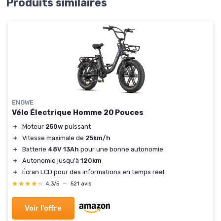
Produits similaires
ENGWE
Vélo Électrique Homme 20 Pouces
＋
Moteur
250w
puissant
＋
Vitesse maximale de
25km/h
＋
Batterie
48V 13Ah
pour une bonne autonomie
＋
Autonomie jusqu'à
120km
＋
Écran LCD pour des informations en temps réel
★★★★★
★★★★★
4,3/5
—
521 avis
Voir l'offre