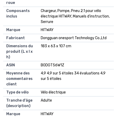
roue
Composants
‎Chargeur, Pompe, Pneu 2.1 pour vélo
inclus
électrique HITWAY, Manuels d'instruction,
Serrure
Marque
‎HITWAY
Fabricant
‎Dongguan onesport Technology Co.,Ltd
Dimensions du
‎183 x 63 x 107 cm
produit (L x l x
h)
ASIN
‎B0DGT56W1Z
Moyenne des
4,9 4,9 sur 5 étoiles 34 évaluations 4,9
commentaires
sur 5 étoiles
client
Type de vélo
Vélo électrique
Tranche d'âge
Adulte
(description)
Marque
HITWAY