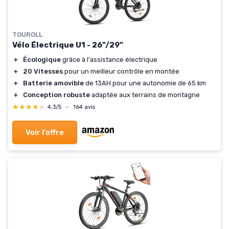
TOUROLL
Vélo Électrique U1 - 26"/29"
＋
Écologique
grâce à l'assistance électrique
＋
20 Vitesses
pour un meilleur contrôle en montée
＋
Batterie amovible
de 13AH pour une autonomie de 65 km
＋
Conception robuste
adaptée aux terrains de montagne
★★★★★
★★★★★
4,3/5
—
164 avis
Voir l'offre