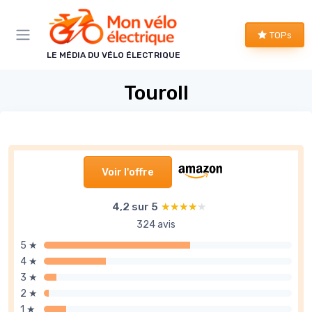
Panneau de gestion des cookies
TOPs
LE MÉDIA DU VÉLO ÉLECTRIQUE
Touroll
Voir l'offre
4,2 sur 5
★★★★★
★★★★★
324 avis
5 ★
4 ★
3 ★
2 ★
1 ★