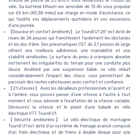
vitesse de pointe de 25 km/h, vous ressentirez le frisson du
vélo. Sa batterie lithium-ion amovible de 13 Ah vous propulse
sur 65 km (40,38 miles) par charge en mode d'assistance, ce
qui facilite vos déplacements quotidiens et vos excursions
d'une journée.
【Douceur et confort améliorés】 Le Touroll U1 26" est doté de
roues de 26 pouces qui franchissent facilement les obstacles
et les dos d'âne. Ses pneumatiques CST de 2,1 pouces de large
offrent une meilleure adhérence, une maniabilité et une
stabilité améliorées. La surface du pneu à crampons absorbe
nettement les irrégularités du terrain pour une conduite plus
douce. Amélioré par une suspension fiable, ce vélo réduit
considérablement l'impact des chocs, vous permettant de
parcourir des routes cahoteuses avec confort et confiance.
【21 vitesses】 Avec les dérailleurs professionnels à l'avant et
à l'arrière, vous pouvez passer d'une vitesse à l'autre à tout
moment et vous adonner à l'exaltation de la vitesse variable.
Découvrez la vitesse et le plaisir d'une balade en vélo
électrique VTT Touroll U1.
【Sécurité améliorées】 Le vélo électrique de montagne
Touroll U1 est doté d'un système de freinage avancé composé
d'un frein électrique et de freins à double disque pour une