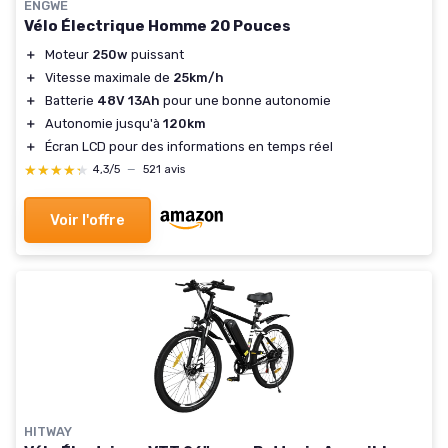
ENGWE
Vélo Électrique Homme 20 Pouces
＋
Moteur
250w
puissant
＋
Vitesse maximale de
25km/h
＋
Batterie
48V 13Ah
pour une bonne autonomie
＋
Autonomie jusqu'à
120km
＋
Écran LCD pour des informations en temps réel
★★★★★
★★★★★
4,3/5
—
521 avis
Voir l'offre
HITWAY