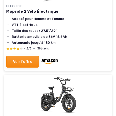
ELEGLIDE
Mopride 2 Vélo Électrique
＋
Adapté pour Homme et Femme
＋
VTT électrique
＋
Taille des roues : 27.5''/29''
＋
Batterie amovible de 36V 15.6Ah
＋
Autonomie jusqu'à 130 km
★★★★★
★★★★★
4,2/5
—
396 avis
Voir l'offre