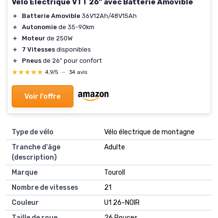
Vélo Électrique VTT 26" avec Batterie Amovible
＋
Batterie Amovible
36V12Ah/48V15Ah
＋
Autonomie
de 35-90km
＋
Moteur
de 250W
＋
7 Vitesses
disponibles
＋
Pneus
de 26" pour confort
★★★★★
★★★★★
4,9/5
—
34 avis
Voir l'offre
Type de vélo
Vélo électrique de montagne
Tranche d'âge
Adulte
(description)
Marque
Touroll
Nombre de vitesses
21
Couleur
U1 26-NOIR
Taille de roue
26 Pouces