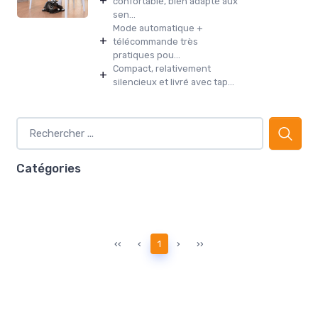
+
confortable, bien adapté aux
sen...
Mode automatique +
+
télécommande très
pratiques pou...
Compact, relativement
+
silencieux et livré avec tap...
Catégories
‹‹
‹
1
›
››