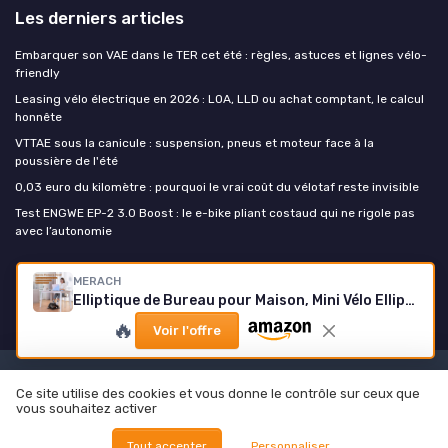
Les derniers articles
Embarquer son VAE dans le TER cet été : règles, astuces et lignes vélo-
friendly
Leasing vélo électrique en 2026 : LOA, LLD ou achat comptant, le calcul
honnête
VTTAE sous la canicule : suspension, pneus et moteur face à la
poussière de l'été
0,03 euro du kilomètre : pourquoi le vrai coût du vélotaf reste invisible
Test ENGWE EP-2 3.0 Boost : le e-bike pliant costaud qui ne rigole pas
avec l’autonomie
Mon velo electrique
MERACH
Elliptique de Bureau pour Maison, Mini Vélo Elliptique ÉLectrique, Télécommande, Écran, Tapis Antidérapant, 12 Vitesses, Silencieux et Portable, Exerciseur de Pédales pour Seniors et Adultes E32-2024 Pro-Noir
🔥
Voir l'offre
Mentions légales
Politique de confidentialité
Ce site utilise des cookies et vous donne le contrôle sur ceux que
vous souhaitez activer
© Mon velo electrique 2026
Tout accepter
Personnaliser