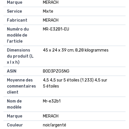
Marque
‎MERACH
Service
‎Mixte
Fabricant
‎MERACH
Numéro du
‎MR-E32B1-EU
modèle de
l'article
Dimensions
‎45 x 24 x 39 cm; 8,28 kilogrammes
du produit (L
x l x h)
ASIN
‎B0D3PZG5NG
Moyenne des
4,5 4,5 sur 5 étoiles (1 233) 4,5 sur
commentaires
5 étoiles
client
Nom de
Mr-e32b1
modèle
Marque
MERACH
Couleur
noir/argenté