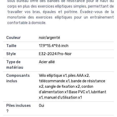
sous bureau offre des bandes de résistance pour le haut du
corps en plus des exercices elliptiques simples, permettant de
travailler vos bras, épaules et poitrine. Évadez-vous de la
monotonie des exercices elliptiques pour un entraînement
confortable à domicile.
Couleur
‎noir/argenté
Taille
‎17.9*15.4*9.6 inch
Style
‎E32-2024 Pro-Noir
Type de
‎Acier allié
matériau
Composants
‎Vélo elliptique x1, piles AAA x2,
inclus
télécommande x1, bande de résistance
x2, sangle de fixation x2, cordon
d'alimentation x1 Base PVC x1, lubrifiant
x1, manuel d'utilisation x1
Piles incluses
‎Oui
?