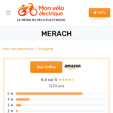
Panneau de gestion des cookies
TOPs
LE MÉDIA DU VÉLO ÉLECTRIQUE
MERACH
Mon velo electrique
Shopping
Voir l'offre
4,5 sur 5
★★★★★
★★★★★
1233 avis
5 ★
4 ★
3 ★
2 ★