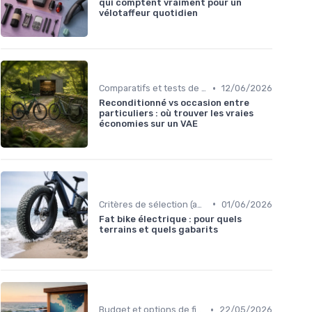
qui comptent vraiment pour un
vélotaffeur quotidien
•
Comparatifs et tests de vélos électriques
12/06/2026
Reconditionné vs occasion entre
particuliers : où trouver les vraies
économies sur un VAE
•
Critères de sélection (autonomie, puissance, poids)
01/06/2026
Fat bike électrique : pour quels
terrains et quels gabarits
•
Budget et options de financement
22/05/2026