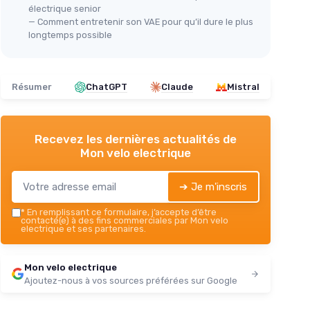
électrique senior
— Comment entretenir son VAE pour qu’il dure le plus
longtemps possible
Résumer
ChatGPT
Claude
Mistral
Recevez les dernières actualités de
Mon velo electrique
➔ Je m'inscris
*
En remplissant ce formulaire, j’accepte d’être
contacté(e) à des fins commerciales par Mon velo
electrique et ses partenaires.
Mon velo electrique
Ajoutez-nous à vos sources préférées sur Google