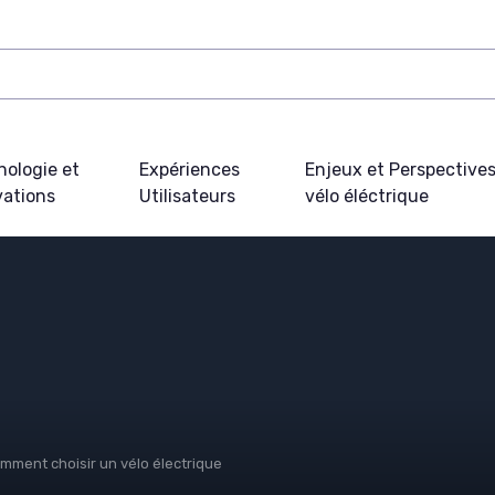
nologie et
Expériences
Enjeux et Perspective
vations
Utilisateurs
vélo éléctrique
mment choisir un vélo électrique