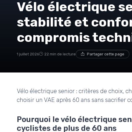
Vélo électrique se
stabilité et confo
compromis techn
1 juillet 2026
22 min de lecture
Partager cette page
Vélo électrique senior : critères de choix, c
choisir un VAE après 60 ans sans sacrifier 
Pourquoi le vélo électrique sen
cyclistes de plus de 60 ans