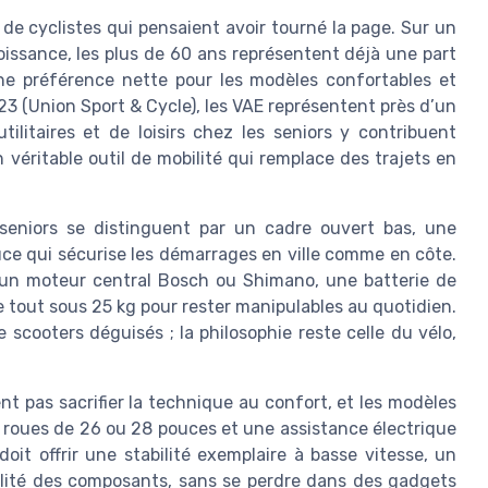
s de cyclistes qui pensaient avoir tourné la page. Sur un
oissance, les plus de 60 ans représentent déjà une part
e préférence nette pour les modèles confortables et
23 (Union Sport & Cycle), les VAE représentent près d’un
ilitaires et de loisirs chez les seniors y contribuent
 véritable outil de mobilité qui remplace des trajets en
 seniors se distinguent par un cadre ouvert bas, une
uce qui sécurise les démarrages en ville comme en côte.
t un moteur central Bosch ou Shimano, une batterie de
e tout sous 25 kg pour rester manipulables au quotidien.
e scooters déguisés ; la philosophie reste celle du vélo,
nt pas sacrifier la technique au confort, et les modèles
 roues de 26 ou 28 pouces et une assistance électrique
oit offrir une stabilité exemplaire à basse vitesse, un
ualité des composants, sans se perdre dans des gadgets