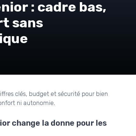
nior : cadre bas,
rt sans
ique
hiffres clés, budget et sécurité pour bien
confort ni autonomie.
ior change la donne pour les