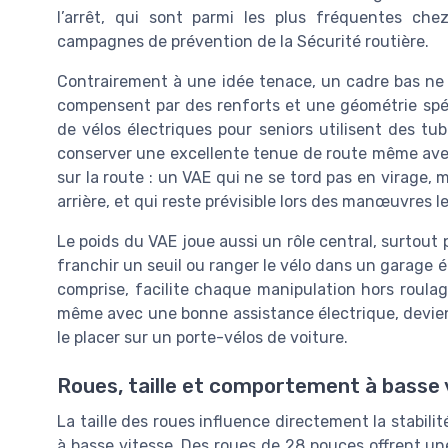
l’arrêt, qui sont parmi les plus fréquentes chez
campagnes de prévention de la Sécurité routière.
Contrairement à une idée tenace, un cadre bas ne s
compensent par des renforts et une géométrie spéci
de vélos électriques pour seniors utilisent des tu
conserver une excellente tenue de route même avec
sur la route : un VAE qui ne se tord pas en virage
arrière, et qui reste prévisible lors des manœuvres l
Le poids du VAE joue aussi un rôle central, surtout
franchir un seuil ou ranger le vélo dans un garage ét
comprise, facilite chaque manipulation hors roulage
même avec une bonne assistance électrique, devient
le placer sur un porte-vélos de voiture.
Roues, taille et comportement à basse 
La taille des roues influence directement la stabilité
à basse vitesse. Des roues de 28 pouces offrent une 