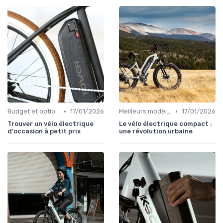
•
•
Budget et options de financement
17/01/2026
Meilleurs modèles et marques
17/01/2026
Trouver un vélo électrique
Le vélo électrique compact :
d'occasion à petit prix
une révolution urbaine