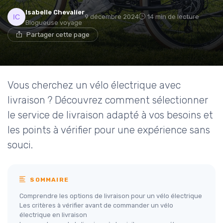
Isabelle Chevalier
9 décembre 2024
14 min de lecture
Blogueuse voyage
Partager cette page
Vous cherchez un vélo électrique avec
livraison ? Découvrez comment sélectionner
le service de livraison adapté à vos besoins et
les points à vérifier pour une expérience sans
souci.
SOMMAIRE
Comprendre les options de livraison pour un vélo électrique
Les critères à vérifier avant de commander un vélo
électrique en livraison