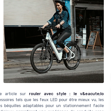
re article sur
rouler avec style : le v&eacute;lo
essoires tels que les feux LED pour être mieux vu, les
les béquilles adaptables pour un stationnement facile