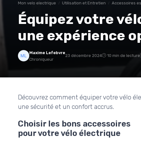
Mon velo electrique
Utilisation et Entretien
Accessoires es
Équipez votre vél
une expérience o
Maxime Lefebvre
23 décembre 2024
10 min de lecture
Chroniqueur
Découvrez comment équiper votre vélo élec
une sécurité et un confort accrus.
Choisir les bons accessoires
pour votre vélo électrique