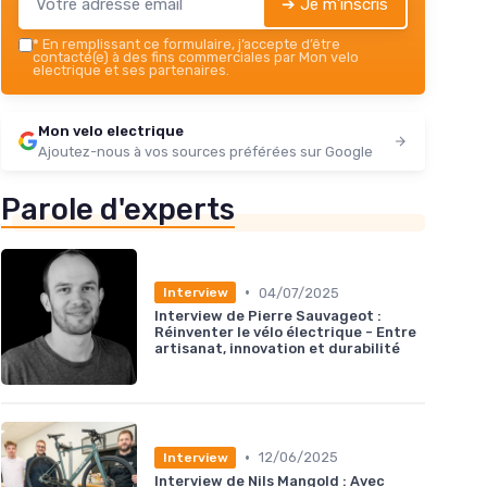
➔ Je m'inscris
*
En remplissant ce formulaire, j’accepte d’être
contacté(e) à des fins commerciales par Mon velo
electrique et ses partenaires.
Mon velo electrique
Ajoutez-nous à vos sources préférées sur Google
Parole d'experts
•
04/07/2025
Interview
Interview de Pierre Sauvageot :
Réinventer le vélo électrique - Entre
artisanat, innovation et durabilité
•
12/06/2025
Interview
Interview de Nils Mangold : Avec