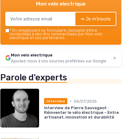
Mon velo electrique
➔ Je m'inscris
*
En remplissant ce formulaire, j’accepte d’être
contacté(e) à des fins commerciales par Mon velo
electrique et ses partenaires.
Mon velo electrique
Ajoutez-nous à vos sources préférées sur Google
Parole d'experts
•
04/07/2025
Interview
Interview de Pierre Sauvageot :
Réinventer le vélo électrique - Entre
artisanat, innovation et durabilité