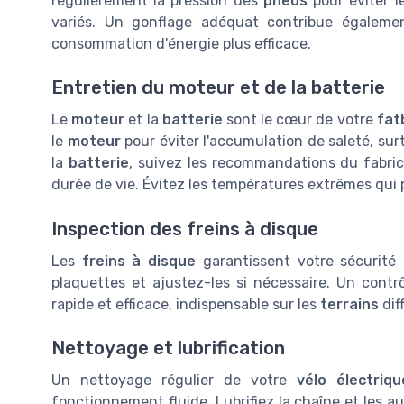
régulièrement la pression des
pneus
pour éviter l
variés. Un gonflage adéquat contribue égalem
consommation d'énergie plus efficace.
Entretien du moteur et de la batterie
Le
moteur
et la
batterie
sont le cœur de votre
fat
le
moteur
pour éviter l'accumulation de saleté, sur
la
batterie
, suivez les recommandations du fabric
durée de vie. Évitez les températures extrêmes qui 
Inspection des freins à disque
Les
freins à disque
garantissent votre sécurité l
plaquettes et ajustez-les si nécessaire. Un cont
rapide et efficace, indispensable sur les
terrains
diff
Nettoyage et lubrification
Un nettoyage régulier de votre
vélo électriqu
fonctionnement fluide. Lubrifiez la chaîne et les au