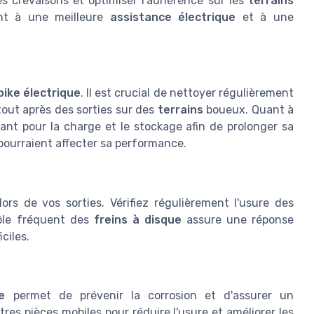
es crevaisons et optimiser l'adhérence sur les
terrains
ent à une meilleure
assistance électrique
et à une
bike électrique
. Il est crucial de nettoyer régulièrement
tout après des sorties sur des
terrains
boueux. Quant à
ant pour la charge et le stockage afin de prolonger sa
pourraient affecter sa performance.
ors de vos sorties. Vérifiez régulièrement l'usure des
rôle fréquent des
freins à disque
assure une réponse
iciles.
e
permet de prévenir la corrosion et d'assurer un
tres pièces mobiles pour réduire l'usure et améliorer les