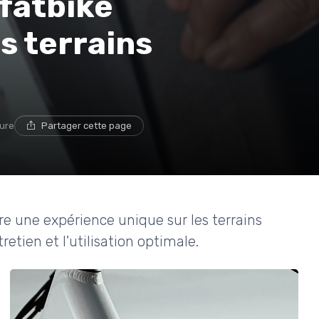
fatbike
s terrains
ture
Partager cette page
re une expérience unique sur les terrains
ntretien et l'utilisation optimale.