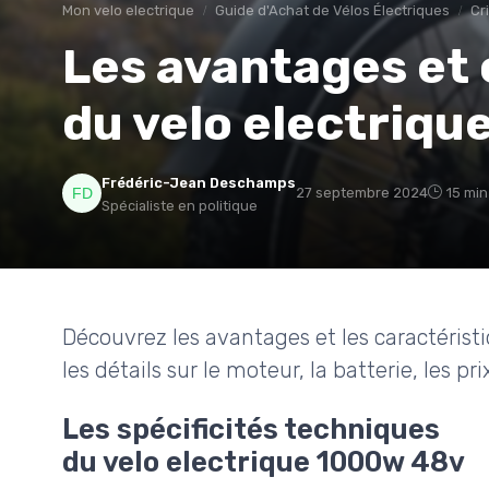
Mon velo electrique
Guide d'Achat de Vélos Électriques
Cr
Les avantages et 
du velo electriqu
Frédéric-Jean Deschamps
27 septembre 2024
15 min
Spécialiste en politique
Découvrez les avantages et les caractérist
les détails sur le moteur, la batterie, les pr
Les spécificités techniques
du velo electrique 1000w 48v