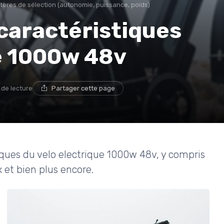
itères de sélection (autonomie, puissance, poids)
caractéristiques
e 1000w 48v
 de lecture
Partager cette page
iques du velo electrique 1000w 48v, y compris
ix et bien plus encore.