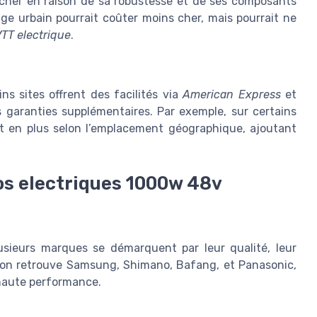
us cher en raison de sa robustesse et de ses composants
age urbain pourrait coûter moins cher, mais pourrait ne
TT electrique
.
ns sites offrent des facilités via
American Express
et
es garanties supplémentaires. Par exemple, sur certains
ent en plus selon l’emplacement géographique, ajoutant
os electriques 1000w 48v
sieurs marques se démarquent par leur qualité, leur
es, on retrouve Samsung, Shimano, Bafang, et Panasonic,
 haute performance.