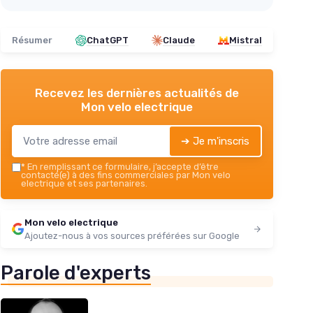
Résumer
ChatGPT
Claude
Mistral
Recevez les dernières actualités de
Mon velo electrique
➔ Je m'inscris
*
En remplissant ce formulaire, j’accepte d’être
contacté(e) à des fins commerciales par Mon velo
electrique et ses partenaires.
Mon velo electrique
Ajoutez-nous à vos sources préférées sur Google
Parole d'experts