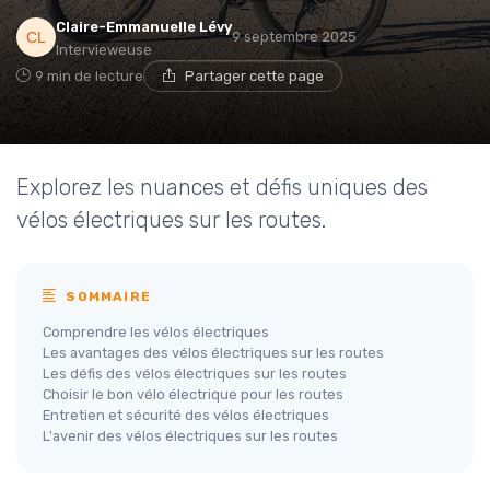
Claire-Emmanuelle Lévy
9 septembre 2025
Intervieweuse
9 min de lecture
Partager cette page
Explorez les nuances et défis uniques des
vélos électriques sur les routes.
SOMMAIRE
Comprendre les vélos électriques
Les avantages des vélos électriques sur les routes
Les défis des vélos électriques sur les routes
Choisir le bon vélo électrique pour les routes
Entretien et sécurité des vélos électriques
L'avenir des vélos électriques sur les routes