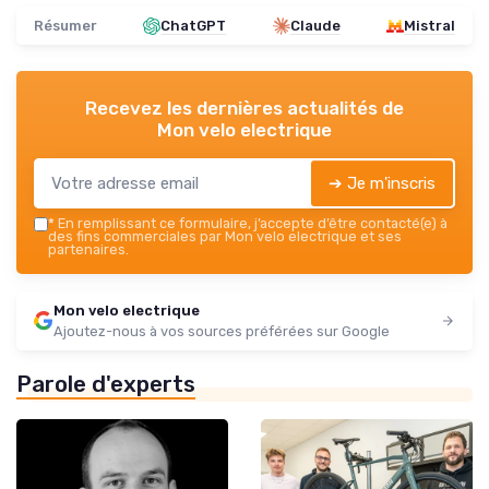
Résumer
ChatGPT
Claude
Mistral
Recevez les dernières actualités de
Mon velo electrique
➔ Je m'inscris
*
En remplissant ce formulaire, j’accepte d’être contacté(e) à
des fins commerciales par Mon velo electrique et ses
partenaires.
Mon velo electrique
Ajoutez-nous à vos sources préférées sur Google
Parole d'experts