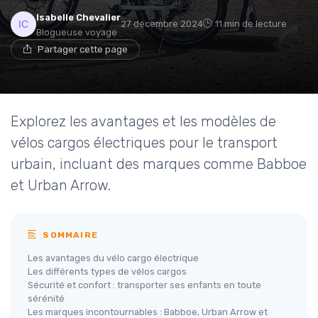
Isabelle Chevalier
27 décembre 2024
11 min de lecture
Blogueuse voyage
Partager cette page
Explorez les avantages et les modèles de
vélos cargos électriques pour le transport
urbain, incluant des marques comme Babboe
et Urban Arrow.
SOMMAIRE
Les avantages du vélo cargo électrique
Les différents types de vélos cargos
Sécurité et confort : transporter ses enfants en toute
sérénité
Les marques incontournables : Babboe, Urban Arrow et