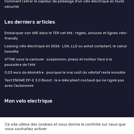
Comment retirer le capteur de pédalage d'un vélo électrique en toute
sécurité
Les derniers articles
Embarquer son VAE dans le TER cet été : règles, astuces et lignes vélo-
friendly
Leasing vélo électrique en 2026 : LOA, LLD ou achat comptant, le calcul
honnête
VTTAE sous la canicule : suspension, pneus et moteur face à la
poussière de l'été
0,03 euro du kilomètre : pourquoi le vrai coût du vélotaf reste invisible
Test ENGWE EP-2 3.0 Boost : le e-bike pliant costaud qui ne rigole pas
avec l’autonomie
Mon velo electrique
Ce site utilise des cookies et vous donne le contrôle sur ceux que
vous souhaitez activer
Mentions légales
Politique de confidentialité