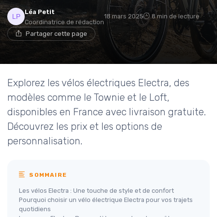
Léa Petit
18 mars 2025
8 min de lecture
Coordinatrice de rédaction
Partager cette page
Explorez les vélos électriques Electra, des
modèles comme le Townie et le Loft,
disponibles en France avec livraison gratuite.
Découvrez les prix et les options de
personnalisation.
SOMMAIRE
Les vélos Electra : Une touche de style et de confort
Pourquoi choisir un vélo électrique Electra pour vos trajets
quotidiens