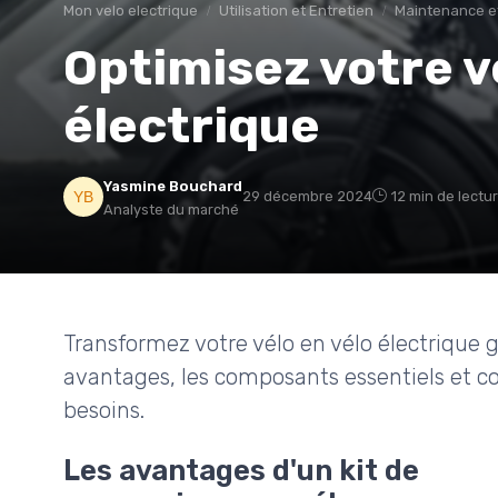
Mon velo electrique
Utilisation et Entretien
Maintenance et
Optimisez votre v
électrique
Yasmine Bouchard
29 décembre 2024
12 min de lectu
Analyste du marché
Transformez votre vélo en vélo électrique g
avantages, les composants essentiels et co
besoins.
Les avantages d'un kit de