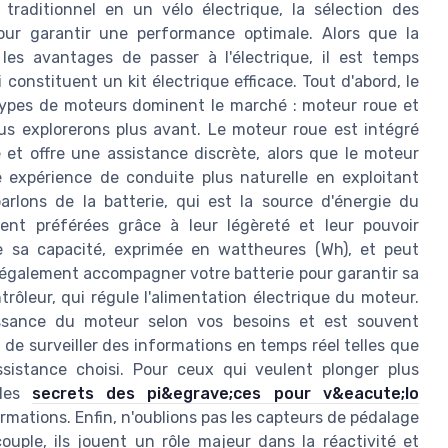
 traditionnel en un vélo électrique, la sélection des
our garantir une performance optimale. Alors que la
les avantages de passer à l'électrique, il est temps
 constituent un kit électrique efficace. Tout d'abord, le
 types de moteurs dominent le marché : moteur roue et
us explorerons plus avant. Le moteur roue est intégré
 et offre une assistance discrète, alors que le moteur
e expérience de conduite plus naturelle en exploitant
rlons de la batterie, qui est la source d'énergie du
ent préférées grâce à leur légèreté et leur pouvoir
e sa capacité, exprimée en wattheures (Wh), et peut
t également accompagner votre batterie pour garantir sa
rôleur, qui régule l'alimentation électrique du moteur.
uissance du moteur selon vos besoins et est souvent
de surveiller des informations en temps réel telles que
ssistance choisi. Pour ceux qui veulent plonger plus
 les
secrets des pi&egrave;ces pour v&eacute;lo
mations. Enfin, n'oublions pas les capteurs de pédalage
uple, ils jouent un rôle majeur dans la réactivité et