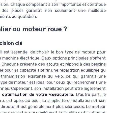
clusion, chaque composant a son importance et contribue
é des pièces garantit non seulement une meilleure
ments au quotidien.
alier ou moteur roue ?
cision clé
 il est essentiel de choisir le bon type de moteur pour
e machine électrique. Deux options principales s'offrent
ue. Chacune présente des atouts et répond à des besoins
é pour sa capacité à offrir une répartition équilibrée du
la transmission existante du vélo, ce qui garantit une
e type de moteur est idéal pour ceux qui recherchent une
onnés. Cependant, son installation peut être légèrement
'
optimisation de votre v&eacute;lo
. D'autre part, le
ère, est apprécié pour sa simplicité d'installation et son
n directe et est généralement plus silencieux. Le moteur
ux cyclistes qui privilégient la facilité d'utilisation et