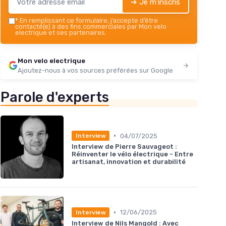
➔ Je m'inscris
*
En remplissant ce formulaire, j’accepte d’être
contacté(e) à des fins commerciales par Mon velo
electrique et ses partenaires.
Mon velo electrique
Ajoutez-nous à vos sources préférées sur Google
Parole d'experts
•
04/07/2025
Interview
Interview de Pierre Sauvageot :
Réinventer le vélo électrique - Entre
artisanat, innovation et durabilité
•
12/06/2025
Interview
Interview de Nils Mangold : Avec