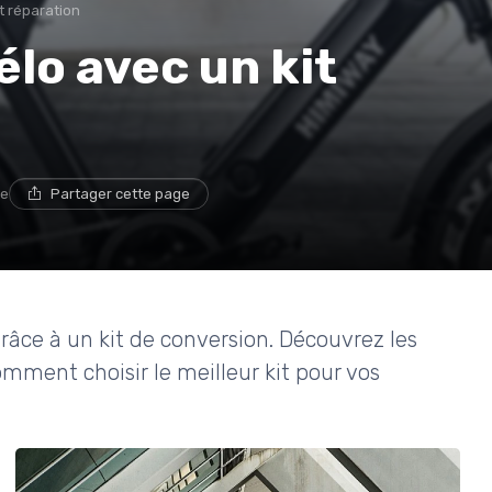
 réparation
élo avec un kit
re
Partager cette page
râce à un kit de conversion. Découvrez les
mment choisir le meilleur kit pour vos